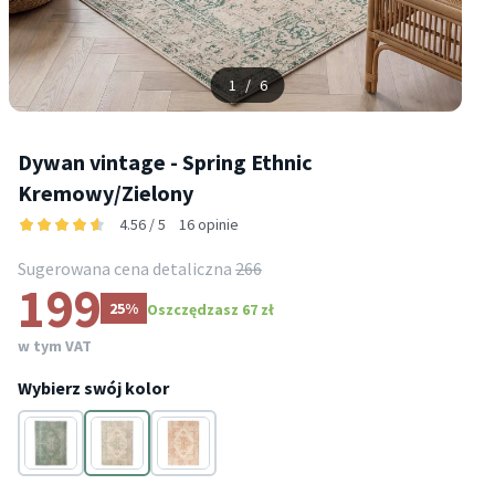
1
/
6
Dywan vintage - Spring Ethnic
Kremowy/Zielony
4.56 / 5
16 opinie
Sugerowana cena detaliczna
266
199
25%
Oszczędzasz 67 zł
w tym VAT
Wybierz swój kolor
Kremowy
Kremowy
Kremowy