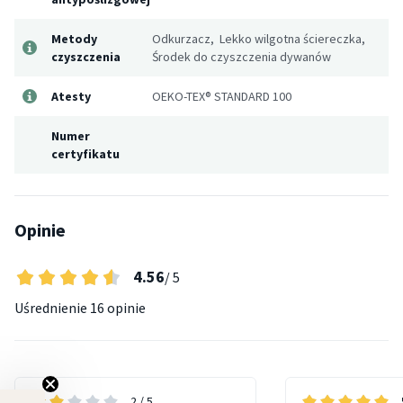
Metody
Odkurzacz, Lekko wilgotna ściereczka,
czyszczenia
Środek do czyszczenia dywanów
Atesty
OEKO-TEX® STANDARD 100
Numer
certyfikatu
Opinie
4.56
/ 5
Uśrednienie
16 opinie
2
/ 5