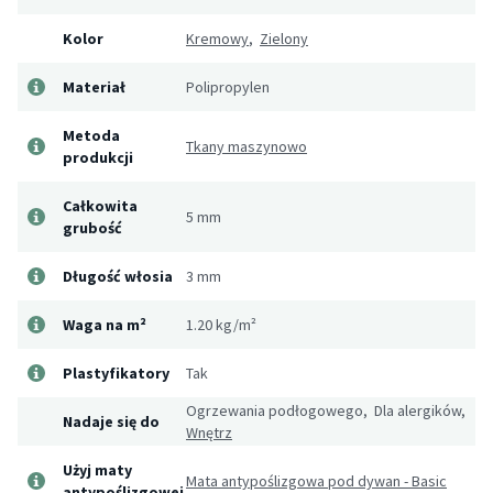
Kolor
Kremowy
,
Zielony
Materiał
Polipropylen
Metoda
Tkany maszynowo
produkcji
Całkowita
5 mm
grubość
Długość włosia
3 mm
Waga na m²
1.20 kg/m²
Plastyfikatory
Tak
Ogrzewania podłogowego, Dla alergików,
Nadaje się do
Wnętrz
Użyj maty
Mata antypoślizgowa pod dywan - Basic
antypoślizgowej