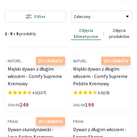
Filter
Zdjęcia
Zdjęcia
1
-
9
z
9
produkty
klimatyczne
produktów
NATURL.
25% RABATU
NATURL.
25% RABATU
Miękki dywan z długim
Miękki dywan z długim
włosiem - Comfy Supreme
włosiem - Comfy Supreme
Kremowy
Pebble Kremowy
4.8
(337)
4.6
(19)
249
199
330.00
266.00
FRAAI
25% RABATU
FRAAI
Dywan skandynawski -
Dywan z długim włosiem -
Lova Arches Kremowy
Serene Shapes