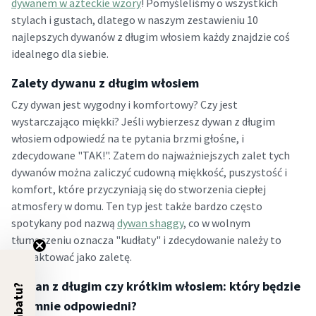
dywanem w azteckie wzory
! Pomyśleliśmy o wszystkich
stylach i gustach, dlatego w naszym zestawieniu 10
najlepszych dywanów z długim włosiem każdy znajdzie coś
idealnego dla siebie.
Zalety dywanu z długim włosiem
Czy dywan jest wygodny i komfortowy? Czy jest
wystarczająco miękki? Jeśli wybierzesz dywan z długim
włosiem odpowiedź na te pytania brzmi głośne, i
zdecydowane "TAK!". Zatem do najważniejszych zalet tych
dywanów można zaliczyć cudowną miękkość, puszystość i
komfort, które przyczyniają się do stworzenia ciepłej
atmosfery w domu. Ten typ jest także bardzo często
spotykany pod nazwą
dywan shaggy
, co w wolnym
tłumaczeniu oznacza "kudłaty" i zdecydowanie należy to
potraktować jako zaletę.
Dywan z długim czy krótkim włosiem: który będzie
5% rabatu?
dla mnie odpowiedni?