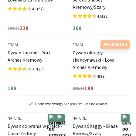
Kremowy/Szary
4.1
(57)
4.6
(28)
229
269
306.00
FRAAI
FRAAI
25% RABATU
Dywan Japandi - Yori
Dywan okrągły
Arches Kremowy
skandynawski - Lova
Arches Kremowy
3.7
(25)
4
(33)
199
199
266.00
Darmowe zwroty. Bez problemu, na nasz koszt.
NATURL.
NATURL.
Dywan do prania w pralce -
Dywan Shaggy - Blaze
Clean Zielony
Beżowy/Szary