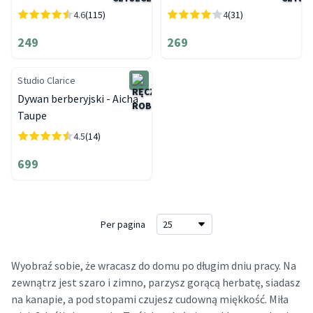
4.6
(115)
4
(31)
249
269
Studio Clarice
Dywan berberyjski - Aicha
Taupe
4.5
(14)
699
Per pagina
Wyobraź sobie, że wracasz do domu po długim dniu pracy. Na
zewnątrz jest szaro i zimno, parzysz gorącą herbatę, siadasz
na kanapie, a pod stopami czujesz cudowną miękkość. Miła