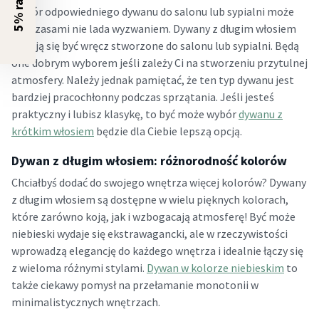
Wybór odpowiedniego dywanu do salonu lub sypialni może
być czasami nie lada wyzwaniem. Dywany z długim włosiem
wydają się być wręcz stworzone do salonu lub sypialni. Będą
one dobrym wyborem jeśli zależy Ci na stworzeniu przytulnej
atmosfery. Należy jednak pamiętać, że ten typ dywanu jest
bardziej pracochłonny podczas sprzątania. Jeśli jesteś
praktyczny i lubisz klasykę, to być może wybór
dywanu z
krótkim włosiem
będzie dla Ciebie lepszą opcją.
Dywan z długim włosiem: różnorodność kolorów
Chciałbyś dodać do swojego wnętrza więcej kolorów? Dywany
z długim włosiem są dostępne w wielu pięknych kolorach,
które zarówno koją, jak i wzbogacają atmosferę! Być może
niebieski wydaje się ekstrawagancki, ale w rzeczywistości
wprowadzą elegancję do każdego wnętrza i idealnie łączy się
z wieloma różnymi stylami.
Dywan w kolorze niebieskim
to
także ciekawy pomysł na przełamanie monotonii w
minimalistycznych wnętrzach.