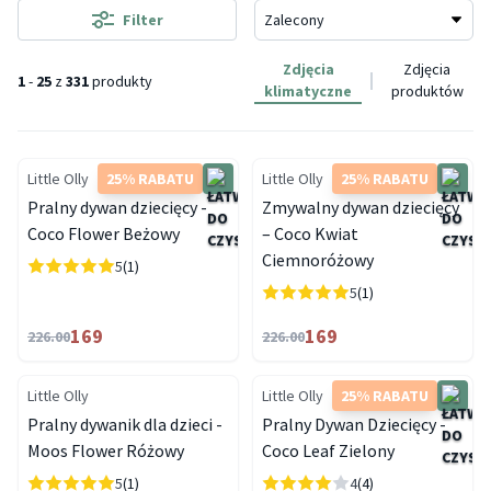
Filter
Zdjęcia
Zdjęcia
1
-
25
z
331
produkty
klimatyczne
produktów
Little Olly
25% RABATU
Little Olly
25% RABATU
Pralny dywan dziecięcy -
Zmywalny dywan dziecięcy
Coco Flower Beżowy
– Coco Kwiat
Ciemnoróżowy
5
(1)
5
(1)
169
169
226.00
226.00
Little Olly
Little Olly
25% RABATU
Pralny dywanik dla dzieci -
Pralny Dywan Dziecięcy -
Moos Flower Różowy
Coco Leaf Zielony
5
(1)
4
(4)