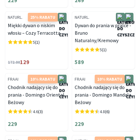
229
269
NATURL.
25% RABATU
NATURL.
Miękki dywan o niskim
Dywan do prania w pralce -
włosiu – Cozy Terracotta
Bruno
Naturalny/Kremowy
5
(1)
5
(1)
129
589
172.00
FRAAI
10% RABATU
FRAAI
10% RABATU
Chodnik nadający się do
Chodnik nadający się do
prania - Domingo Oriental
prania - Domingo Mandala
Beżowy
Beżowy
4.6
(3)
4.8
(6)
229
229