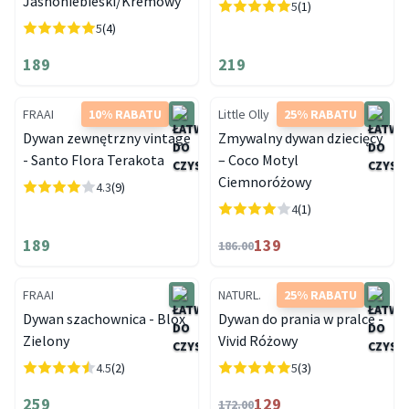
Jasnoniebieski/Kremowy
5
(1)
5
(4)
189
219
FRAAI
10% RABATU
Little Olly
25% RABATU
Dywan zewnętrzny vintage
Zmywalny dywan dziecięcy
- Santo Flora Terakota
– Coco Motyl
Ciemnoróżowy
4.3
(9)
4
(1)
189
139
186.00
FRAAI
NATURL.
25% RABATU
Dywan szachownica - Blox
Dywan do prania w pralce -
Zielony
Vivid Różowy
4.5
(2)
5
(3)
259
129
172.00