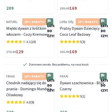
209
169
226.00
NATURL.
25% RABATU
Little Olly
25% RABATU
Miękki dywan z krótkim
Pralny Dywan Dziecięcy -
włosiem - Cozy Kremowy
Coco Leaf Beżowy
4.1
(18)
5
(3)
129
169
172.00
226.00
Darmowe zwroty. Bez problemu, na nasz koszt.
FRAAI
10% RABATU
FRAAI
Chodnik nadający się do
Dywan szachownica - Blox
prania - Domingo Mandala
Czarny
Oliwkowy
5
(1)
4.8
(9)