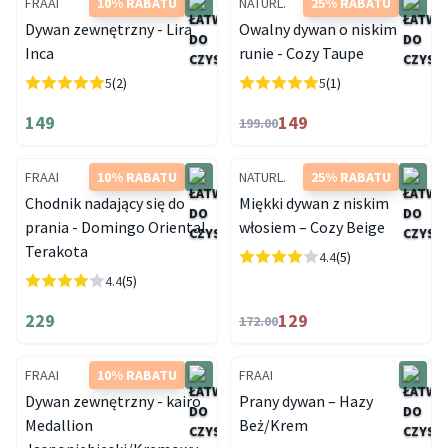
FRAAI
10% RABATU
NATURL.
25% RABATU
Dywan zewnętrzny - Lira
Owalny dywan o niskim
Inca
runie - Cozy Taupe
5
(2)
5
(1)
149
149
199.00
FRAAI
10% RABATU
NATURL.
25% RABATU
Chodnik nadający się do
Miękki dywan z niskim
prania - Domingo Oriental
włosiem – Cozy Beige
Terakota
4.4
(5)
4.4
(5)
229
129
172.00
FRAAI
10% RABATU
FRAAI
Dywan zewnętrzny - kairo
Prany dywan – Hazy
Medallion
Beż/Krem