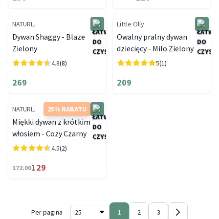
NATURL.
Little Olly
Dywan Shaggy - Blaze
Owalny pralny dywan
Zielony
dziecięcy - Milo Zielony
4.8
(8)
5
(1)
269
209
NATURL.
25% RABATU
Miękki dywan z krótkim
włosiem - Cozy Czarny
4.5
(2)
129
172.00
Per pagina
1
2
3