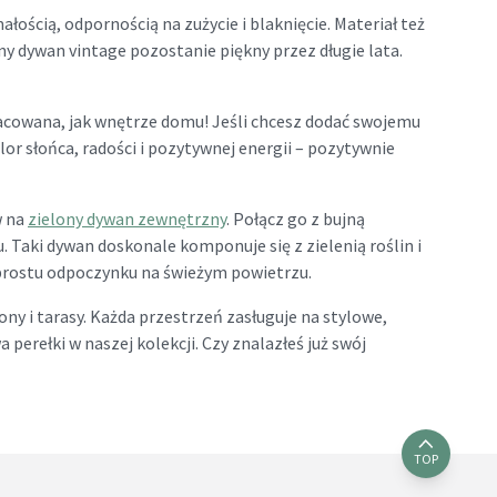
ością, odpornością na zużycie i blaknięcie. Materiał też
ny dywan vintage pozostanie piękny przez długie lata.
acowana, jak wnętrze domu! Jeśli chcesz dodać swojemu
olor słońca, radości i pozytywnej energii – pozytywnie
w na
zielony dywan zewnętrzny
. Połącz go z bujną
 Taki dywan doskonale komponuje się z zielenią roślin i
o prostu odpoczynku na świeżym powietrzu.
ny i tarasy. Każda przestrzeń zasługuje na stylowe,
erełki w naszej kolekcji. Czy znalazłeś już swój
TOP