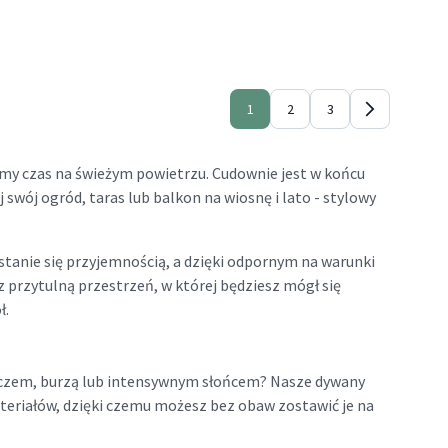
1
2
3
amy czas na świeżym powietrzu. Cudownie jest w końcu
 swój ogród, taras lub balkon na wiosnę i lato - stylowy
tanie się przyjemnością, a dzięki odpornym na warunki
przytulną przestrzeń, w której będziesz mógł się
ł.
szczem, burzą lub intensywnym słońcem? Nasze dywany
eriałów, dzięki czemu możesz bez obaw zostawić je na