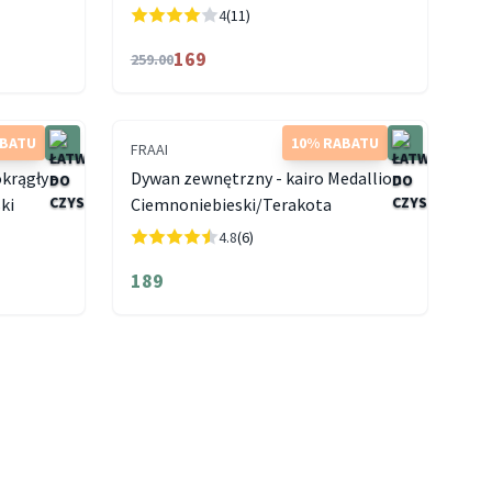
4
(11)
169
259.00
ABATU
10% RABATU
FRAAI
krągły -
Dywan zewnętrzny - kairo Medallion
ki
Ciemnoniebieski/Terakota
4.8
(6)
189