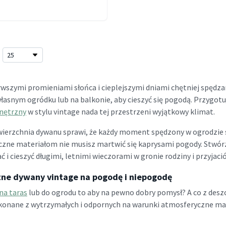
rwszymi promieniami słońca i cieplejszymi dniami chętniej spędz
łasnym ogródku lub na balkonie, aby cieszyć się pogodą. Przygotuj
nętrzny
w stylu vintage nada tej przestrzeni wyjątkowy klimat.
ierzchnia dywanu sprawi, że każdy moment spędzony w ogrodzie s
zne materiałom nie musisz martwić się kaprysami pogody. Stwórz 
 i cieszyć długimi, letnimi wieczorami w gronie rodziny i przyjació
ne dywany vintage na pogodę i niepogodę
na taras
lub do ogrodu to aby na pewno dobry pomysł? A co z de
konane z wytrzymałych i odpornych na warunki atmosferyczne mat