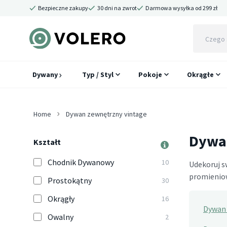
Bezpieczne zakupy
30 dni na zwrot
Darmowa wysyłka od 299 zł
Dywany
Typ / Styl
Pokoje
Okrągłe
Home
Dywan zewnętrzny vintage
Dywan
Kształt
Chodnik Dywanowy
10
Udekoruj s
promieniow
Prostokątny
30
Okrągły
16
Dywan 
Owalny
2