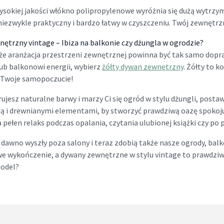
sokiej jakości włókno polipropylenowe wyróżnia się dużą wytrzymał
 niezwykle praktyczny i bardzo łatwy w czyszczeniu. Twój zewnętrz
ętrzny vintage – Ibiza na balkonie czy dżungla w ogrodzie?
że aranżacja przestrzeni zewnętrznej powinna być tak samo dopr
ub balkonowi energii, wybierz
żółty dywan zewnętrzny
. Żółty to k
 Twoje samopoczucie!
rujesz naturalne barwy i marzy Ci się ogród w stylu dżungli, posta
ią i drewnianymi elementami, by stworzyć prawdziwą oazę spokoju.
 pełen relaks podczas opalania, czytania ulubionej książki czy p
 dawno wyszły poza salony i teraz zdobią także nasze ogrody, balko
 wykończenie, a dywany zewnętrzne w stylu vintage to prawdziwa p
model?