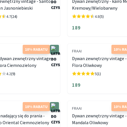
ewnętrzny vintage - Santo
Dywan zewnętrzny - kairo M
n Jasnoniebieski
Kremowy/Wielobarwny
4.7
(24)
4.8
(5)
189
10% RABATU
10% R
FRAAI
 dywan zewnętrzny vintage -
Dywan zewnętrzny vintage -
lora Ciemnozielony
Flora Oliwkowy
4.2
(9)
5
(1)
189
10% RABATU
10% R
FRAAI
nadający się do prania -
Dywan zewnętrzny vintage -
 Oriental Ciemnozielony
Mandala Oliwkowy