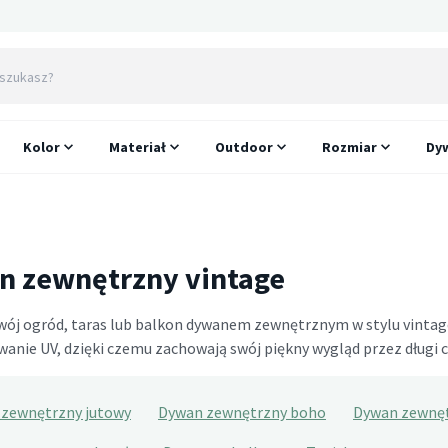
Kolor
Materiał
Outdoor
Rozmiar
Dyw
 zewnętrzny vintage
wój ogród, taras lub balkon dywanem zewnętrznym w stylu vintag
anie UV, dzięki czemu zachowają swój piękny wygląd przez długi c
zewnętrzny jutowy
Dywan zewnętrzny boho
Dywan zewnę