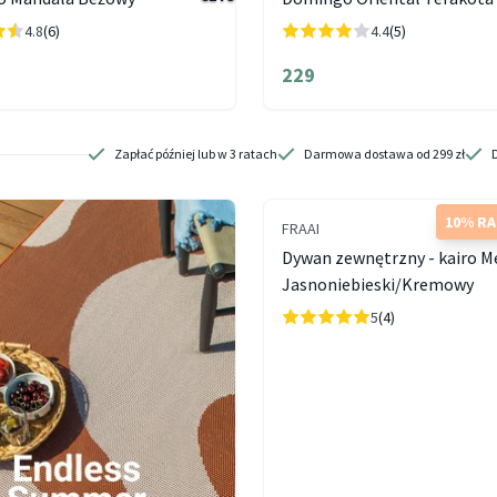
4.8
(6)
4.4
(5)
229
Zapłać później lub w 3 ratach
Darmowa dostawa od 299 zł
10% R
FRAAI
Dywan zewnętrzny - kairo M
Jasnoniebieski/Kremowy
5
(4)