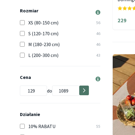
Rozmiar
229
XS (80-150 cm)
56
S (120-170 cm)
46
M (180-230 cm)
46
L (200-300 cm)
43
Cena
do
Działanie
10% RABATU
55