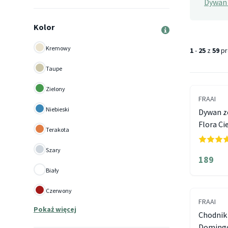
Dywan 
Kolor
Kremowy
1
-
25
z
59
pr
Taupe
Zielony
FRAAI
Niebieski
Dywan z
Flora C
Terakota
Szary
189
Biały
Czerwony
FRAAI
Pokaż więcej
Chodnik 
Domingo