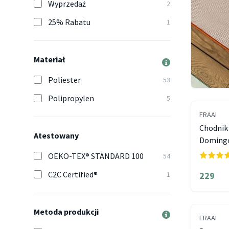
Wyprzedaż
2
25% Rabatu
1
Materiał
Poliester
53
Polipropylen
5
FRAAI
Chodnik 
Atestowany
Domingo
OEKO-TEX® STANDARD 100
54
C2C Certified®
1
229
Metoda produkcji
FRAAI