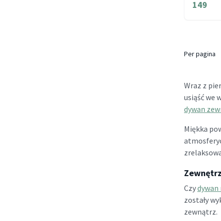
149
Per pagina
Wraz z pie
usiąść we w
dywan zew
Miękka pow
atmosferyc
zrelaksować
Zewnętrz
Czy
dywan 
zostały wy
zewnątrz.