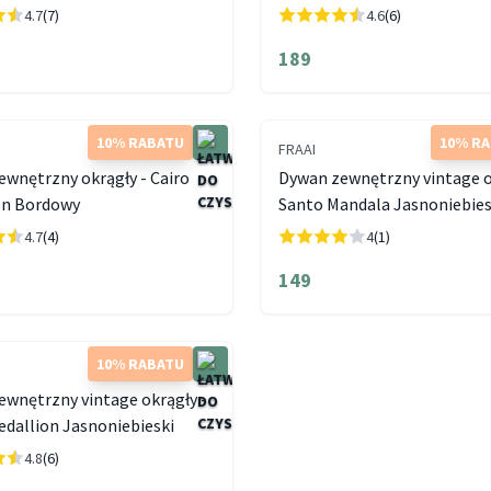
4.7
(7)
4.6
(6)
189
10% RABATU
10% R
FRAAI
wnętrzny okrągły - Cairo
Dywan zewnętrzny vintage o
on Bordowy
Santo Mandala Jasnoniebies
4.7
(4)
4
(1)
149
10% RABATU
ewnętrzny vintage okrągły -
dallion Jasnoniebieski
4.8
(6)