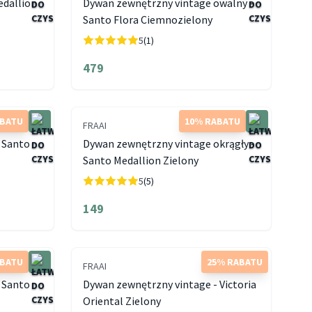
edallion
Dywan zewnętrzny vintage owalny -
Santo Flora Ciemnozielony
5
(1)
479
ABATU
10% RABATU
FRAAI
 Santo
Dywan zewnętrzny vintage okrągły -
Santo Medallion Zielony
5
(5)
149
ABATU
25% RABATU
FRAAI
 Santo
Dywan zewnętrzny vintage - Victoria
Oriental Zielony