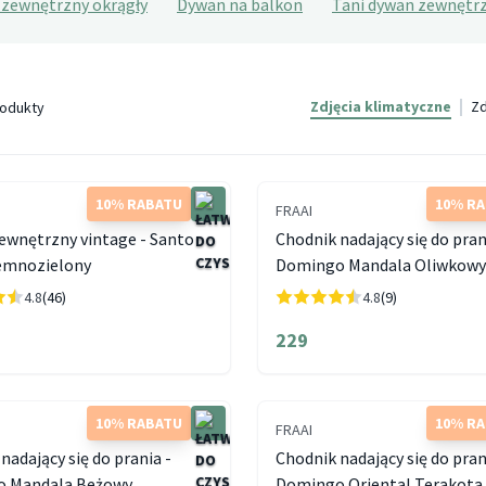
zewnętrzny okrągły
Dywan na balkon
Tani dywan zewnętr
Zdjęcia klimatyczne
Zd
odukty
10% RABATU
10% R
FRAAI
ewnętrzny vintage - Santo
Chodnik nadający się do pran
iemnozielony
Domingo Mandala Oliwkow
4.8
(46)
4.8
(9)
229
10% RABATU
10% R
FRAAI
nadający się do prania -
Chodnik nadający się do pran
 Mandala Beżowy
Domingo Oriental Terakota