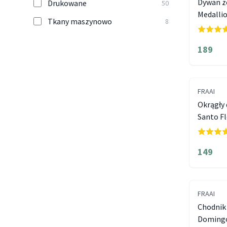
Dywan z
Drukowane
50
Medallio
Tkany maszynowo
8
189
FRAAI
Okrągły
Santo F
149
FRAAI
Chodnik 
Domingo