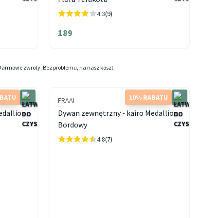
4.3
(9)
189
Darmowe zwroty. Bez problemu, na nasz koszt.
ABATU
10% RABATU
FRAAI
edallion
Dywan zewnętrzny - kairo Medallion
Bordowy
4.8
(7)