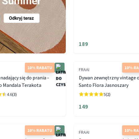
189
10% RABATU
10% R
FRAAI
nadający się do prania -
Dywan zewnętrzny vintage o
 Mandala Terakota
Santo Flora Jasnoszary
4.6
(3)
5
(2)
149
10% RABATU
10% R
FRAAI