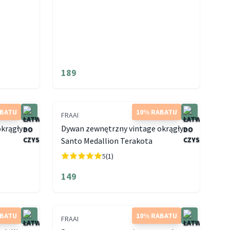
189
ABATU
10% RABATU
FRAAI
krągły -
Dywan zewnętrzny vintage okrągły -
Santo Medallion Terakota
5
(1)
149
ABATU
10% RABATU
FRAAI