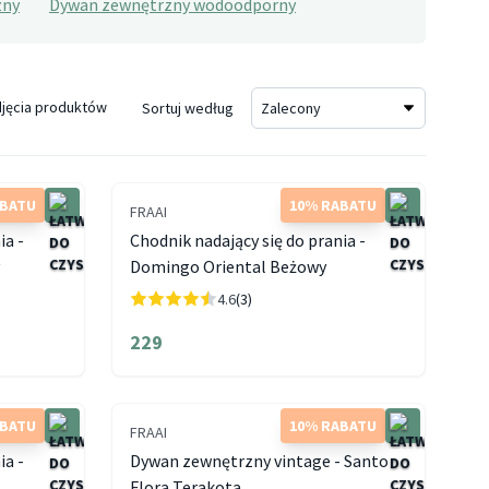
zny
Dywan zewnętrzny wodoodporny
jęcia produktów
Sortuj według
ABATU
10% RABATU
FRAAI
ia -
Chodnik nadający się do prania -
y
Domingo Oriental Beżowy
4.6
(3)
229
ABATU
10% RABATU
FRAAI
ia -
Dywan zewnętrzny vintage - Santo
Flora Terakota