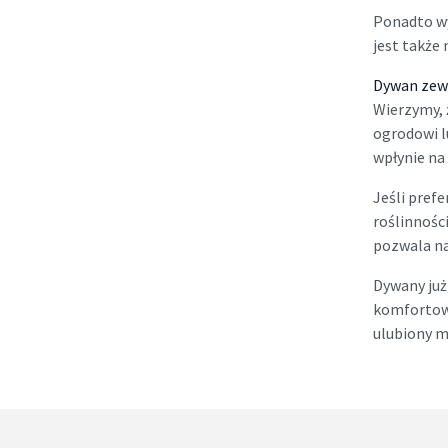
Ponadto wy
jest także
Dywan zewn
Wierzymy, 
ogrodowi l
wpłynie na
Jeśli prefe
roślinnośc
pozwala na
Dywany już
komfortowe
ulubiony 