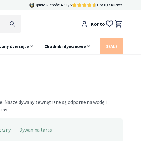
Opinie Klientów
4.35
/ 5
Obsługa Klienta
Konto
any dziecięce
Chodniki dywanowe
DEALS
e! Nasze dywany zewnętrzne są odporne na wodę i
zas.
trzny
Dywan na taras