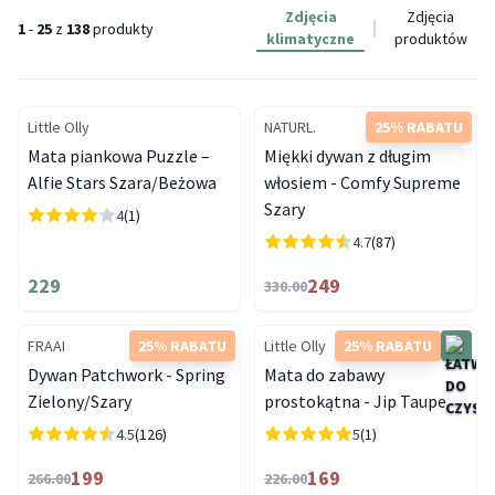
Zdjęcia
Zdjęcia
1
-
25
z
138
produkty
klimatyczne
produktów
Little Olly
NATURL.
25% RABATU
Mata piankowa Puzzle –
Miękki dywan z długim
Alfie Stars Szara/Beżowa
włosiem - Comfy Supreme
Szary
4
(1)
4.7
(87)
229
249
330.00
FRAAI
25% RABATU
Little Olly
25% RABATU
Dywan Patchwork - Spring
Mata do zabawy
Zielony/Szary
prostokątna - Jip Taupe
4.5
(126)
5
(1)
199
169
266.00
226.00