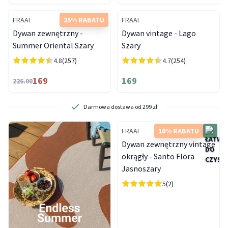
FRAAI
25% RABATU
FRAAI
Dywan zewnętrzny -
Dywan vintage - Lago
Summer Oriental Szary
Szary
4.8
(257)
4.7
(254)
169
169
226.00
Darmowa dostawa od 299 zł
FRAAI
10% RABATU
Dywan zewnętrzny vintage
okrągły - Santo Flora
Jasnoszary
5
(2)