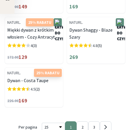
149
169
199.00
NATURL.
25% RABATU
NATURL.
Miękki dywan z krótkim
Dywan Shaggy - Blaze
włosiem - Cozy Antracyt
Szary
4
(3)
4.8
(5)
129
269
172.00
NATURL.
25% RABATU
Dywan - Costa Taupe
4.5
(2)
169
226.00
Per pagina
1
2
3