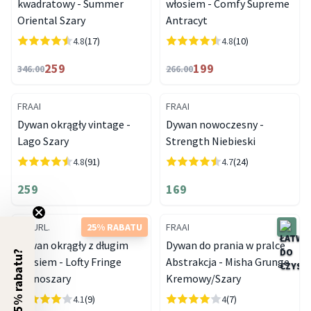
kwadratowy - Summer
włosiem - Comfy Supreme
Oriental Szary
Antracyt
4.8
(17)
4.8
(10)
259
199
346.00
266.00
FRAAI
FRAAI
Dywan okrągły vintage -
Dywan nowoczesny -
Lago Szary
Strength Niebieski
4.8
(91)
4.7
(24)
259
169
NATURL.
25% RABATU
FRAAI
Dywan okrągły z długim
Dywan do prania w pralce
5% rabatu?
włosiem - Lofty Fringe
Abstrakcja - Misha Grunge
Jasnoszary
Kremowy/Szary
4.1
(9)
4
(7)