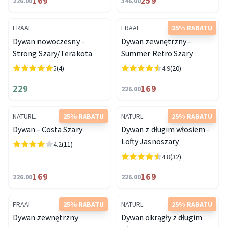
169
259
226.00
346.00
FRAAI
FRAAI
25% RABATU
Dywan nowoczesny -
Dywan zewnętrzny -
Strong Szary/Terakota
Summer Retro Szary
5
(4)
4.9
(20)
229
169
226.00
NATURL.
25% RABATU
NATURL.
25% RABATU
Dywan - Costa Szary
Dywan z długim włosiem -
Lofty Jasnoszary
4.2
(11)
4.8
(32)
169
169
226.00
226.00
FRAAI
25% RABATU
NATURL.
25% RABATU
Dywan zewnętrzny
Dywan okrągły z długim