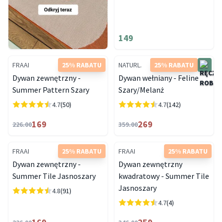
149
FRAAI
25% RABATU
NATURL.
25% RABATU
Dywan zewnętrzny -
Dywan wełniany - Feline
Summer Pattern Szary
Szary/Melanż
4.7
(50)
4.7
(142)
169
269
226.00
359.00
FRAAI
25% RABATU
FRAAI
25% RABATU
Dywan zewnętrzny -
Dywan zewnętrzny
Summer Tile Jasnoszary
kwadratowy - Summer Tile
Jasnoszary
4.8
(91)
4.7
(4)