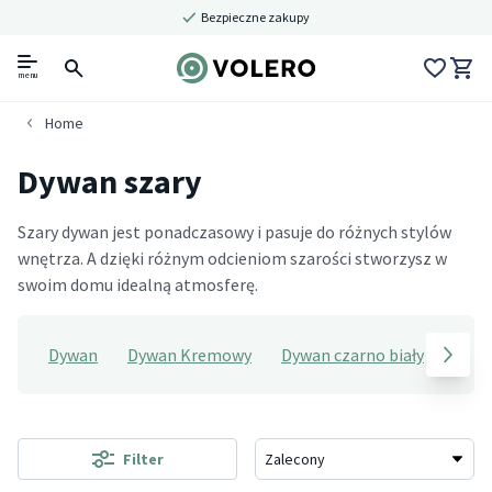
Bezpieczne zakupy
menu
Home
Dywan szary
Szary dywan jest ponadczasowy i pasuje do różnych stylów
wnętrza. A dzięki różnym odcieniom szarości stworzysz w
swoim domu idealną atmosferę.
Dywan
Dywan Kremowy
Dywan czarno biały
Dywa
Filter