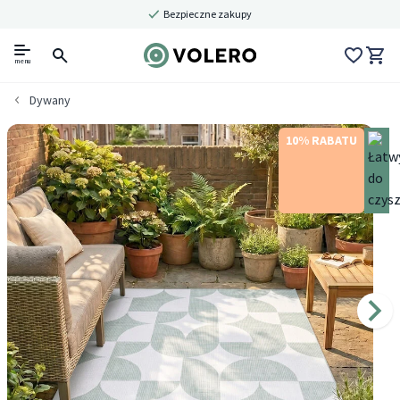
Bezpieczne zakupy
menu
Dywany
10% RABATU