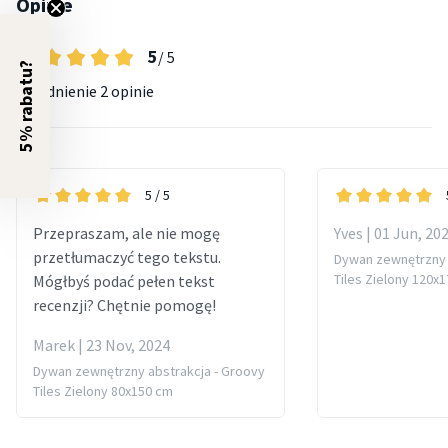
Opinie
5
/ 5
5% rabatu?
Uśrednienie
2 opinie
5
/ 5
Przepraszam, ale nie mogę
Yves | 01 Jun, 20
przetłumaczyć tego tekstu.
Dywan zewnętrzny 
Tiles Zielony 120x
Mógłbyś podać pełen tekst
recenzji? Chętnie pomogę!
Marek | 23 Nov, 2024
Dywan zewnętrzny abstrakcja - Groovy
Tiles Zielony 80x150 cm