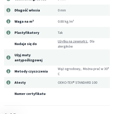
Długość włosia
0 mm
Waga na m²
0.88 kg/m²
Plastyfikatory
Tak
Użytku na zewnątrz
, Dla
Nadaje się do
alergików
Użyj maty
antypoślizgowej
Wąż ogrodowy, Można prać w 30°
Metody czyszczenia
C
Atesty
OEKO-TEX® STANDARD 100
Numer certyfikatu