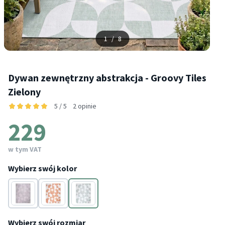
1
/
8
Dywan zewnętrzny abstrakcja - Groovy Tiles
Zielony
5 / 5
2 opinie
229
w tym VAT
Wybierz swój kolor
Szary
Terakota
Zielony
Wybierz swój rozmiar