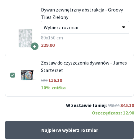
Dywan zewnętrzny abstrakcja - Groovy
Tiles Zielony
80x150 cm
+
229.00
Zestaw do czyszczenia dywanów - James
Starterset
116.10
129
10
% zniżka
W zestawie taniej:
345.10
358.00
Oszczędzasz:
12.90
Najpierw wybierz rozmiar