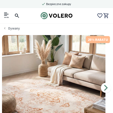
Bezpieczne zakupy
menu
Dywany
25% RABATU