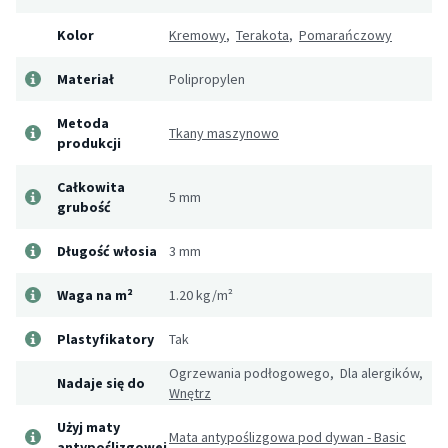
Kolor
Kremowy
,
Terakota
,
Pomarańczowy
Materiał
Polipropylen
Metoda
Tkany maszynowo
produkcji
Całkowita
5 mm
grubość
Długość włosia
3 mm
Waga na m²
1.20 kg/m²
Plastyfikatory
Tak
Ogrzewania podłogowego, Dla alergików,
Nadaje się do
Wnętrz
Użyj maty
Mata antypoślizgowa pod dywan - Basic
antypoślizgowej