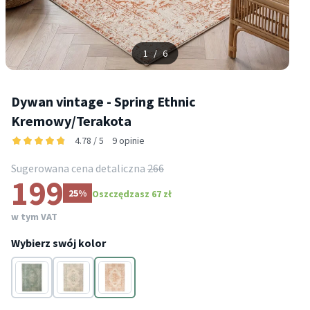
1
/
6
Dywan vintage - Spring Ethnic
Kremowy/Terakota
4.78 / 5
9 opinie
Sugerowana cena detaliczna
266
199
25%
Oszczędzasz 67 zł
w tym VAT
Wybierz swój kolor
Kremowy
Kremowy
Kremowy