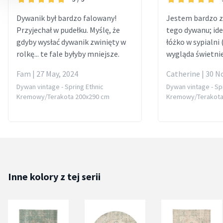
Dywanik był bardzo falowany!
Jestem bardzo 
Przyjechał w pudełku. Myślę, że
tego dywanu; ide
gdyby wysłać dywanik zwinięty w
łóżko w sypialni
rolkę... te fale byłyby mniejsze.
wygląda świetnie
Fam | 27 May, 2024
Catherine | 30 N
Dywan vintage - Spring Ethnic
Dywan vintage - Sp
Kremowy/Terakota 200x290 cm
Kremowy/Terakota
Inne kolory z tej serii