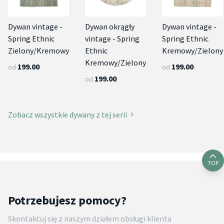
Dywan vintage -
Dywan okrągły
Dywan vintage -
Spring Ethnic
vintage - Spring
Spring Ethnic
Zielony/Kremowy
Ethnic
Kremowy/Zielony
Kremowy/Zielony
199.00
199.00
od
od
199.00
od
Zobacz wszystkie dywany z tej serii
TOP
Potrzebujesz pomocy?
Skontaktuj się z naszym działem obsługi klienta