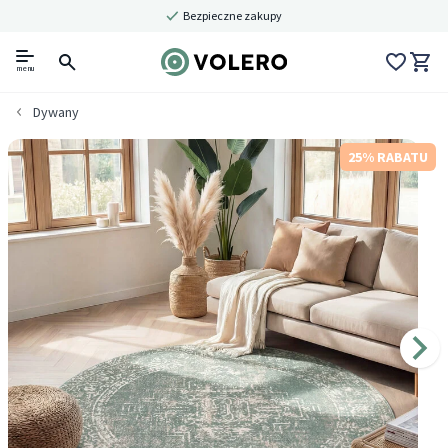
Bezpieczne zakupy
menu
Dywany
25% RABATU