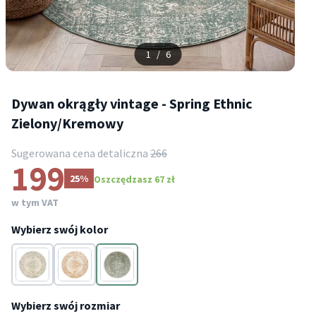
1
/
6
Dywan okrągły vintage - Spring Ethnic
Zielony/Kremowy
Sugerowana cena detaliczna
266
199
25%
Oszczędzasz 67 zł
w tym VAT
Wybierz swój kolor
Kremowy
Kremowy
Zielony
Wybierz swój rozmiar