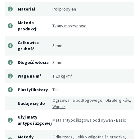
Materiał
Polipropylen
Metoda
Tkany maszynowo
produkcji
Całkowita
5 mm
grubość
Długość włosia
3 mm
Waga na m²
1.20 kg/m²
Plastyfikatory
Tak
Ogrzewania podłogowego, Dla alergików,
Nadaje się do
Wnętrz
Użyj maty
Mata antypoślizgowa pod dywan - Basic
antypoślizgowej
Metody
Odkurzacz, Lekko wilgotna ściereczka,