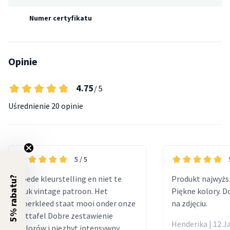
Numer certyfikatu
Opinie
4.75
/ 5
Uśrednienie
20 opinie
5
/ 5
Goede kleurstelling en niet te
Produkt najwyższ
5% rabatu?
druk vintage patroon. Het
Piękne kolory. D
vloerkleed staat mooi onder onze
na zdjęciu.
eettafel Dobre zestawienie
Henderika | 12 J
kolorów i niezbyt intensywny