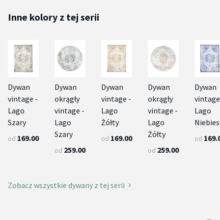
Inne kolory z tej serii
Dywan
Dywan
Dywan
Dywan
Dywan
vintage -
okrągły
vintage -
okrągły
vintage
Lago
vintage -
Lago
vintage -
Lago
Szary
Lago
Żółty
Lago
Niebies
Szary
Żółty
169.00
169.00
169.
od
od
od
259.00
259.00
od
od
Zobacz wszystkie dywany z tej serii