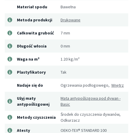
Materiał spodu
Bawełna
Metoda produkcji
Drukowane
Całkowita grubość
7 mm
Długość włosia
0 mm
Waga na m²
1.20 kg/m²
Plastyfikatory
Tak
Nadaje się do
Ogrzewania podłogowego,
Wnętrz
Użyj maty
Mata antypoślizgowa pod dywan -
antypoślizgowej
Basic
Środek do czyszczenia dywanów,
Metody czyszczenia
Odkurzacz
Atesty
OEKO-TEX® STANDARD 100