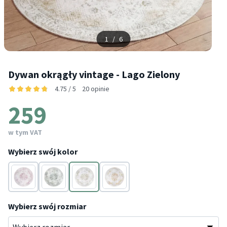
1
/
6
Dywan okrągły vintage - Lago Zielony
4.75 / 5
20 opinie
259
w tym VAT
Wybierz swój kolor
Różowy
Szary
Zielony
Żółty
Wybierz swój rozmiar