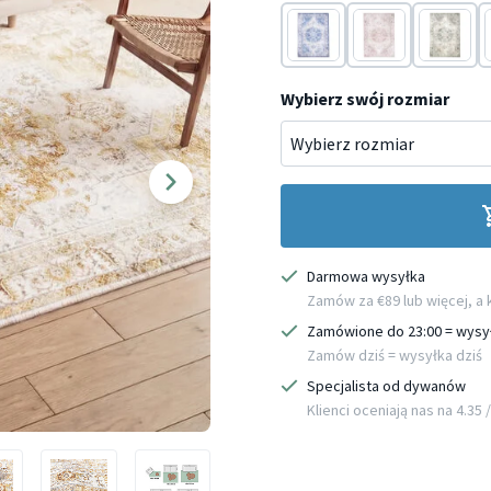
Niebieski
Różowy
Szary
Wybierz swój rozmiar
Darmowa wysyłka
Zamów za €89 lub więcej, a
Zamówione do 23:00 = wysy
Zamów dziś = wysyłka dziś
Specjalista od dywanów
Klienci oceniają nas na 4.35 / 