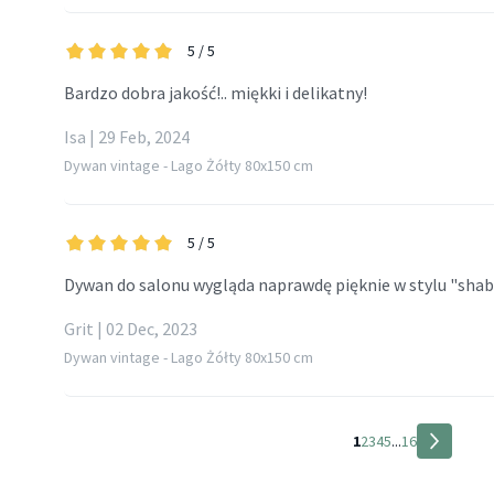
5
/ 5
Bardzo dobra jakość!.. miękki i delikatny!
Isa | 29 Feb, 2024
Dywan vintage - Lago Żółty 80x150 cm
5
/ 5
Dywan do salonu wygląda naprawdę pięknie w stylu "shabb
Grit | 02 Dec, 2023
Dywan vintage - Lago Żółty 80x150 cm
1
2
3
4
5
...
16