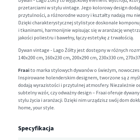
Dywan - Lago Żółty to wyjątkowy element wystroju, któr
przetarciami w stylu vintage. Jego kolorowy design dodaj
przytulności, a różnorodne wzory i kształty nadają mu n
Dzięki charakterystycznej stylistyce doskonale komponuj
i tkaninami, harmonijnie wpisując się w aranżację wnętrz
jakości poliestru i bawełny, łączy estetykę z trwałością.
Dywan vintage - Lago Żółty jest dostępny w różnych rozmi
140x200 cm, 160x230 cm, 200x290 cm, 230x330 cm, 270x3
Fraai
to marka stylowych dywanów o świeżym, nowoczes
Inspirowane holenderskim designem, tworzone są z myś
dodają wyrazistości i przytulnej atmosfery. Niezależnie o
subtelny wzór, czy odważny design – Fraai oferuje dywa
stylu życia i aranżacji. Dzięki nim urządzisz swój dom dokła
home, your style.
Specyfikacja