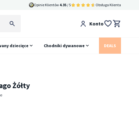
Opinie Klientów
4.35
/ 5
Obsługa Klienta
Konto
any dziecięce
Chodniki dywanowe
DEALS
ago Żółty
ie