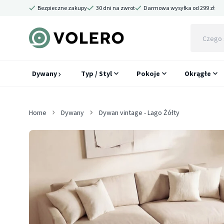
Bezpieczne zakupy
30 dni na zwrot
Darmowa wysyłka od 299 zł
Dywany
Typ / Styl
Pokoje
Okrągłe
Home
Dywany
Dywan vintage - Lago Żółty