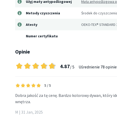
Użyj maty antypoślizgowej
Mata antypoślizgowa p
Metody czyszczenia
Środek do czyszczeni
Atesty
OEKO-TEX® STANDARD 
Numer certyfikatu
Opinie
4.87
/ 5
Uśrednienie
78 opinie
5
/ 5
Dobra jakość za tę cenę. Bardzo kolorowy dywan, który id
wnętrza.
M | 31 Jan, 2025