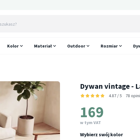
Kolor
Materiał
Outdoor
Rozmiar
Dyw
Dywan vintage - L
4.87 / 5
78 opin
169
w tym VAT
Wybierz swój kolor