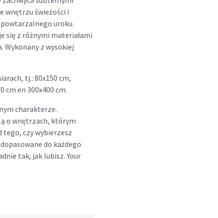
y zachwyca subtelnymi
e wnętrzu świeżości i
iepowtarzalnego uroku.
e się z różnymi materiałami
a. Wykonany z wysokiej
arach, tj.: 80x150 cm,
70 cm en 300x400 cm.
nym charakterze.
lą o wnętrzach, którym
d tego, czy wybierzesz
ny dopasowane do każdego
dnie tak, jak lubisz. Your