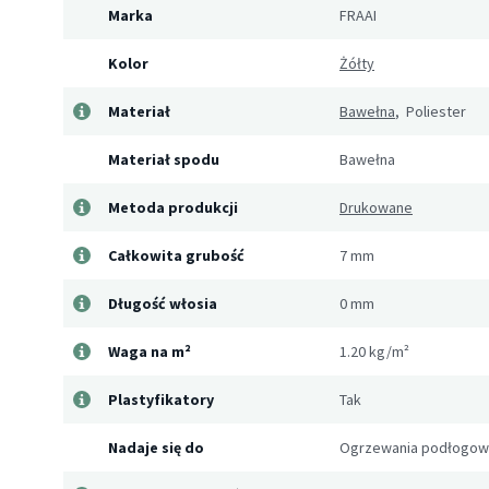
Marka
FRAAI
Kolor
Żółty
Materiał
Bawełna
, Poliester
Materiał spodu
Bawełna
Metoda produkcji
Drukowane
Całkowita grubość
7 mm
Długość włosia
0 mm
Waga na m²
1.20 kg/m²
Plastyfikatory
Tak
Nadaje się do
Ogrzewania podłogo