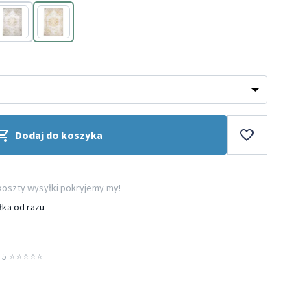
Zielony
Żółty
Dodaj do koszyka
 koszty wysyłki pokryjemy my!
łka od razu
5 ⭐️⭐️⭐️⭐️⭐️