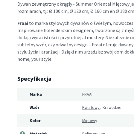
Dywan zewnętrzny okrągły - Summer Oriental Miętowy je
rozmiarach, tj.: Ø 100 cm, Ø 120 cm, Ø 160 cm en Ø 180 cm
Fraai
to marka stylowych dywanów o świeżym, nowoczes
Inspirowane holenderskim designem, tworzone są z myś
dodają wyrazistości i przytulnej atmosfery. Niezależnie o
subtelny wzór, czy odważny design – Fraai oferuje dywa
stylu życia i aranżacji. Dzięki nim urządzisz swój dom dokła
home, your style.
Specyfikacja
Marka
FRAAI
Wzór
Kwiatowy
, Krawędzie
Kolor
Miętowy
Materiał
Polipropylen