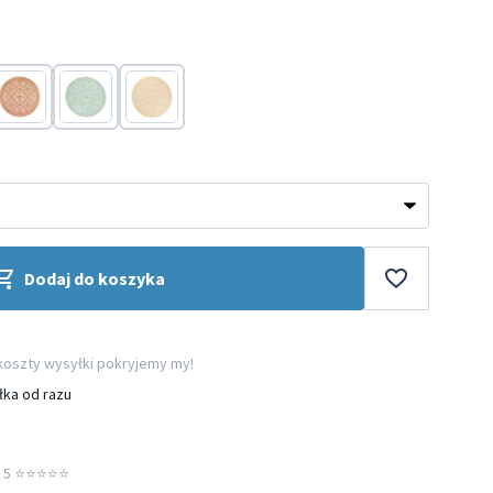
Terakota
Zielony
Żółty
Dodaj do koszyka
 koszty wysyłki pokryjemy my!
łka od razu
5 ⭐️⭐️⭐️⭐️⭐️