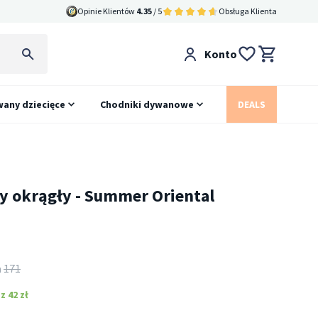
Opinie Klientów
4.35
/ 5
Obsługa Klienta
Konto
any dziecięce
Chodniki dywanowe
DEALS
 okrągły - Summer Oriental
e
a
171
 42 zł