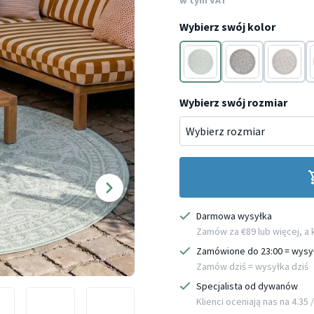
w tym VAT
Wybierz swój kolor
Miętowy
Szary
Taupe
Wybierz swój rozmiar
Darmowa wysyłka
Zamów za €89 lub więcej, a
Zamówione do 23:00 = wysy
Zamów dziś = wysyłka dziś
Specjalista od dywanów
Klienci oceniają nas na 4.35 / 