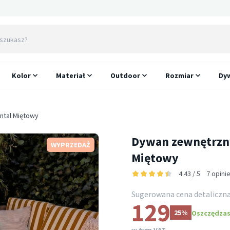
Kolor
Materiał
Outdoor
Rozmiar
Dyw
ntal Miętowy
Dywan zewnętrzny
WYPRZEDAŻ
Miętowy
4.43 / 5
7 opini
Sugerowana cena detaliczn
129
25%
Oszczędzasz