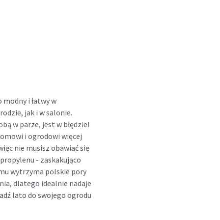
 modny i łatwy w
dzie, jak i w salonie.
obą w parze, jest w błędzie!
omowi i ogrodowi więcej
ięc nie musisz obawiać się
ipropylenu - zaskakująco
mu wytrzyma polskie pory
nia, dlatego idealnie nadaje
wadź lato do swojego ogrodu