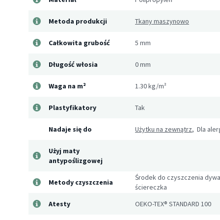
Metoda produkcji
Tkany maszynowo
Całkowita grubość
5 mm
Długość włosia
0 mm
Waga na m²
1.30 kg/m²
Plastyfikatory
Tak
Nadaje się do
Użytku na zewnątrz
, Dla ale
Użyj maty
antypoślizgowej
Środek do czyszczenia dywa
Metody czyszczenia
ściereczka
Atesty
OEKO-TEX® STANDARD 100