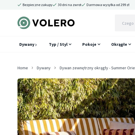
Bezpieczne zakupy
30 dni na zwrot
Darmowa wysyłka od 299 zł
Dywany
Typ / Styl
Pokoje
Okrągłe
Home
Dywany
Dywan zewnętrzny okrągły - Summer Orie