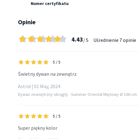
Numer certyfikatu
Opinie
4.43
/ 5
Uśrednienie
7 opinie
5
/ 5
Świetny dywan na zewnątrz
Astrid | 01 May, 2024
Dywan zewnętrzny okrągły - Summer Oriental Miętowy Ø 160 cm
5
/ 5
Super piękny kolor