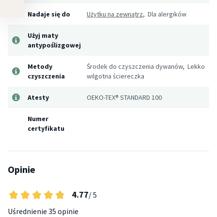
Nadaje się do
Użytku na zewnątrz
, Dla alergików
Użyj maty
antypoślizgowej
Metody
Środek do czyszczenia dywanów, Lekko
czyszczenia
wilgotna ściereczka
Atesty
OEKO-TEX® STANDARD 100
Numer
certyfikatu
Opinie
4.77
/ 5
Uśrednienie
35 opinie