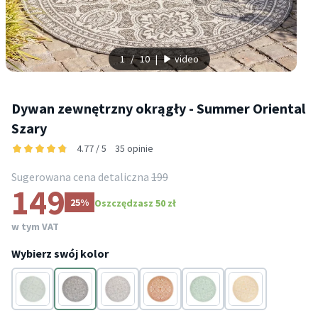
1
/
10
|
video
Dywan zewnętrzny okrągły - Summer Oriental
Szary
4.77 / 5
35 opinie
Sugerowana cena detaliczna
199
149
25%
Oszczędzasz 50 zł
w tym VAT
Wybierz swój kolor
Miętowy
Szary
Taupe
Terakota
Zielony
Żółty