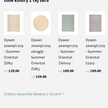
Inne kolory z tej serii
Dywan
Dywan
Dywan
Dywan
zewnętrzny
zewnętrzny
zewnętrzny
zewnętrzny
- Summer
okrągły -
- Summer
- Summer
Oriental
Summer
Oriental
Oriental
Żółty
Oriental
Zielony
Szary
Żółty
129.00
169.00
169.00
od
od
od
139.00
od
Zobacz wszystkie dywany z tej serii