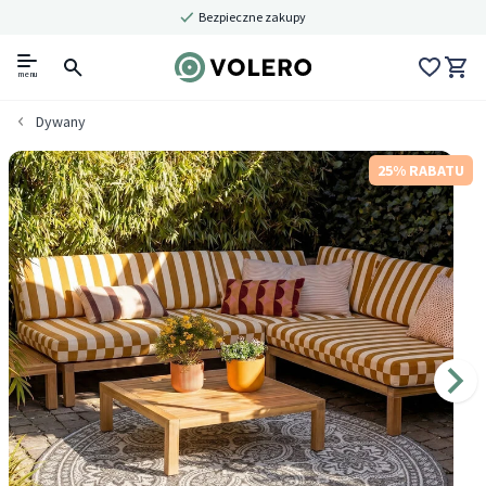
Bezpieczne zakupy
menu
Dywany
25% RABATU