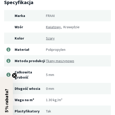
Specyfikacja
Marka
FRAAI
Wzór
Kwiatowy
, Krawędzie
Kolor
Szary
Materiał
Polipropylen
Metoda produkcji
Tkany maszynowo
Całkowita
5 mm
grubość
Długość włosia
0 mm
5% rabatu?
Waga na m²
1.30 kg/m²
Plastyfikatory
Tak