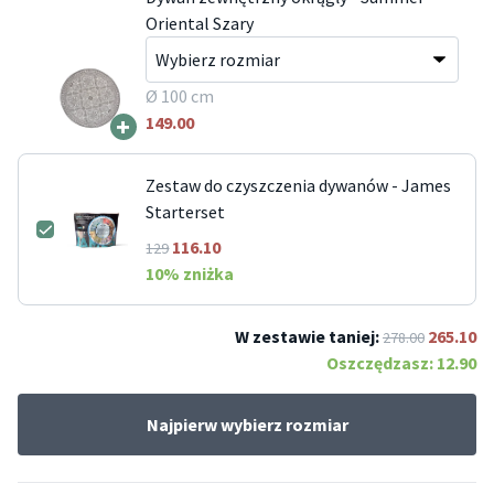
Oriental Szary
Ø 100 cm
+
149.00
Zestaw do czyszczenia dywanów - James
Starterset
116.10
129
10
% zniżka
W zestawie taniej:
265.10
278.00
Oszczędzasz:
12.90
Najpierw wybierz rozmiar