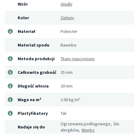
Wzór
Gładki
Kolor
Zielony
Materiał
Poliester
Materiał spodu
Bawełna
Metoda produkcji
Tkany maszynowo
Całkowita grubość
35 mm
Długość włosia
30 mm
Waga na m²
2.00 kg/m²
Plastyfikatory
Tak
Ogrzewania podłogowego, Dla
Nadaje się do
alergików,
Wnętrz