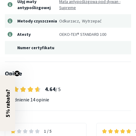
Użyj maty
Mata antypoślizgowa pod dywan -
antypoślizgowej
Supreme
Metody czyszczenia
Odkurzacz, Wytrzepać
Atesty
OEKO-TEX® STANDARD 100
Numer certyfikatu
Opinie
4.64
/ 5
5% rabatu?
Uśrednienie
14 opinie
1
/ 5