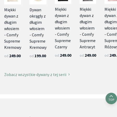
Miękki
Miękki
Miękki
Miękki
Dywan
dywan z
dywan z
dywan 
dywan z
okrągły z
długim
długim
długim
długim
długim
włosiem
włosiem
włosi
włosiem
włosiem
- Comfy
- Comfy
- Comf
- Comfy
- Comfy
Supreme
Supreme
Supre
Supreme
Supreme
Czarny
Antracyt
Różow
Kremowy
Kremowy
249.00
249.00
249
od
od
od
249.00
199.00
od
od
Zobacz wszystkie dywany z tej serii
TOP