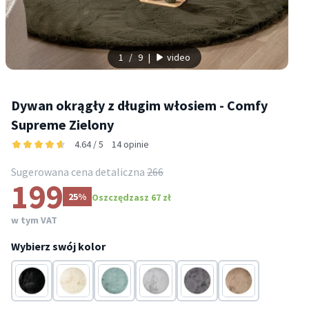
1
/
9
|
video
Dywan okrągły z długim włosiem - Comfy
Supreme Zielony
4.64 / 5
14 opinie
Sugerowana cena detaliczna
266
199
25%
Oszczędzasz 67 zł
w tym VAT
Wybierz swój kolor
Czarny
Kremowy
Niebieski
Szary
Szary
Taupe