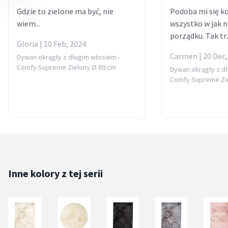
Gdzie to zielone ma być, nie
Podoba mi się kol
wiem...
wszystko w jak 
porządku. Tak t
Gloria | 10 Feb, 2024
Carmen | 20 Dec,
Dywan okrągły z długim włosiem -
Comfy Supreme Zielony Ø 80 cm
Dywan okrągły z dł
Comfy Supreme Zi
Inne kolory z tej serii