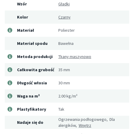
Wzór
Gładki
Kolor
Czarny
Materiał
Poliester
Materiał spodu
Bawełna
Metoda produkcji
Tkany maszynowo
Całkowita grubość
35 mm
Długość włosia
30 mm
Waga na m²
2.00 kg/m²
Plastyfikatory
Tak
Ogrzewania podłogowego, Dla
Nadaje się do
alergików,
Wnętrz