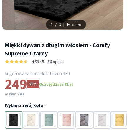
1
/
9
|
video
Miękki dywan z długim włosiem - Comfy
Supreme Czarny
4.59 / 5
56 opinie
Sugerowana cena detaliczna
330
249
25%
Oszczędzasz 81 zł
w tym VAT
Wybierz swój kolor
Czarny
Kremowy
Niebieski
Różowy
Szary
Szary
Żółty