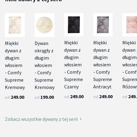
Miękki
Miękki
Miękki
Miękki
Dywan
dywan z
dywan z
dywan 
dywan z
okrągły z
długim
długim
długim
długim
długim
włosiem
włosiem
włosi
włosiem
włosiem
- Comfy
- Comfy
- Comf
- Comfy
- Comfy
Supreme
Supreme
Supre
Supreme
Supreme
Czarny
Antracyt
Różow
Kremowy
Kremowy
249.00
249.00
249
od
od
od
249.00
199.00
od
od
Zobacz wszystkie dywany z tej serii