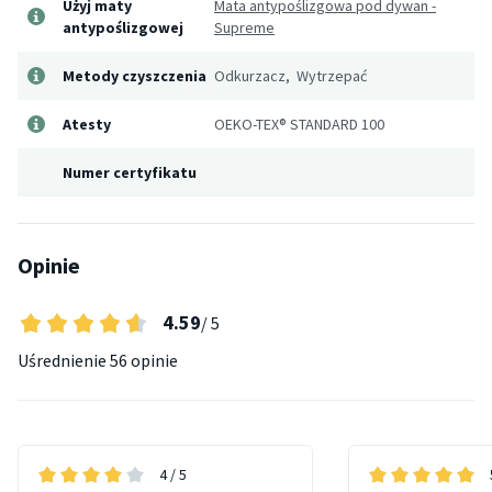
Użyj maty
Mata antypoślizgowa pod dywan -
antypoślizgowej
Supreme
Metody czyszczenia
Odkurzacz, Wytrzepać
Atesty
OEKO-TEX® STANDARD 100
Numer certyfikatu
Opinie
4.59
/ 5
Uśrednienie
56 opinie
4
/ 5