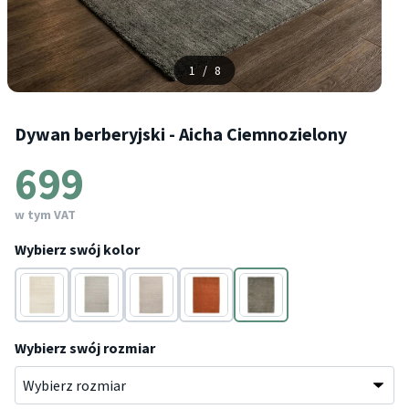
1
/
8
Dywan berberyjski - Aicha Ciemnozielony
699
w tym VAT
Wybierz swój kolor
Beżowy
Szary
Taupe
Terakota
Zielony
Wybierz swój rozmiar