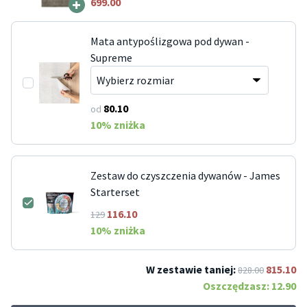
+
699.00
Mata antypoślizgowa pod dywan -
Supreme
80.10
od
10
% zniżka
Zestaw do czyszczenia dywanów - James
Starterset
116.10
129
10
% zniżka
W zestawie taniej:
815.10
828.00
Oszczędzasz:
12.90