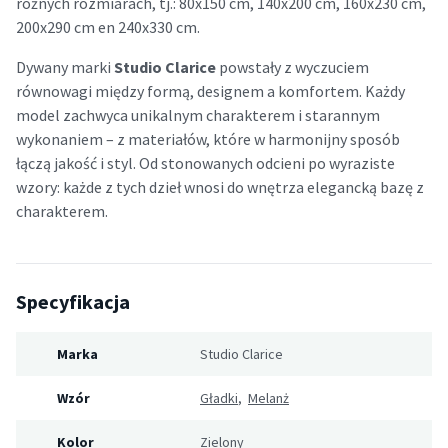
różnych rozmiarach, tj.: 80x150 cm, 140x200 cm, 160x230 cm,
200x290 cm en 240x330 cm.
Dywany marki
Studio Clarice
powstały z wyczuciem
równowagi między formą, designem a komfortem. Każdy
model zachwyca unikalnym charakterem i starannym
wykonaniem – z materiałów, które w harmonijny sposób
łączą jakość i styl. Od stonowanych odcieni po wyraziste
wzory: każde z tych dzieł wnosi do wnętrza elegancką bazę z
charakterem.
Specyfikacja
Marka
Studio Clarice
Wzór
Gładki
,
Melanż
Kolor
Zielony