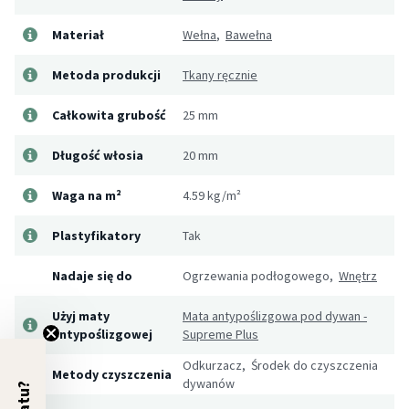
Materiał
Wełna
,
Bawełna
Metoda produkcji
Tkany ręcznie
Całkowita grubość
25 mm
Długość włosia
20 mm
Waga na m²
4.59 kg/m²
Plastyfikatory
Tak
Nadaje się do
Ogrzewania podłogowego,
Wnętrz
Użyj maty
Mata antypoślizgowa pod dywan -
antypoślizgowej
Supreme Plus
Odkurzacz, Środek do czyszczenia
Metody czyszczenia
dywanów