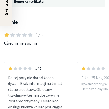
5% rabatu?
Numer certyfikatu
Opinie
1
/ 5
Uśrednienie
2 opinie
1
/ 5
Do tej pory nie dotarł żaden
Elke | 25 Nov, 20
dywan! Brak informacji na temat
Dywan berberyjski 
Ciemnozielony 80x
statusu dostawy. Obiecany
trzydniowy termin dostawy nie
został dotrzymany. Telefon do
obsługi klienta Volero jest ciągle