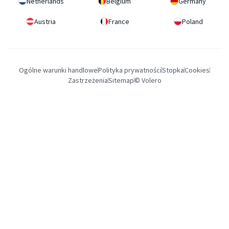
Netherlands
Belgium
Germany
Austria
France
Poland
Ogólne warunki handlowe
Polityka prywatności
Stopka
Cookies
Zastrzeżenia
Sitemap
© Volero