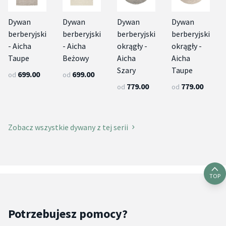
Dywan
Dywan
Dywan
Dywan
berberyjski
berberyjski
berberyjski
berberyjski
- Aicha
- Aicha
okrągły -
okrągły -
Taupe
Beżowy
Aicha
Aicha
Szary
Taupe
699.00
699.00
od
od
779.00
779.00
od
od
Zobacz wszystkie dywany z tej serii
TOP
Potrzebujesz pomocy?