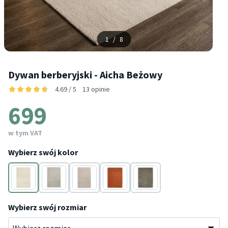
1
/
8
Dywan berberyjski - Aicha Beżowy
4.69 / 5
13 opinie
699
w tym VAT
Wybierz swój kolor
Beżowy
Szary
Taupe
Terakota
Zielony
Wybierz swój rozmiar