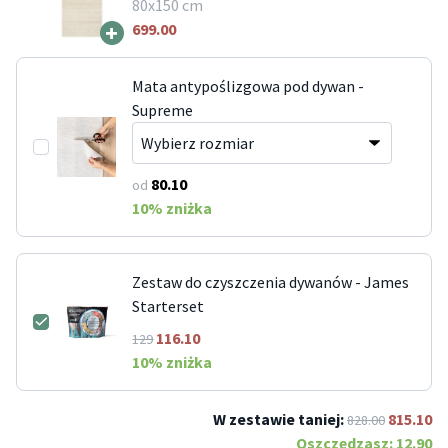
80x150 cm
+
699.00
Mata antypoślizgowa pod dywan -
Supreme
80.10
od
10
% zniżka
Zestaw do czyszczenia dywanów - James
Starterset
116.10
129
10
% zniżka
W zestawie taniej:
815.10
828.00
Oszczędzasz:
12.90