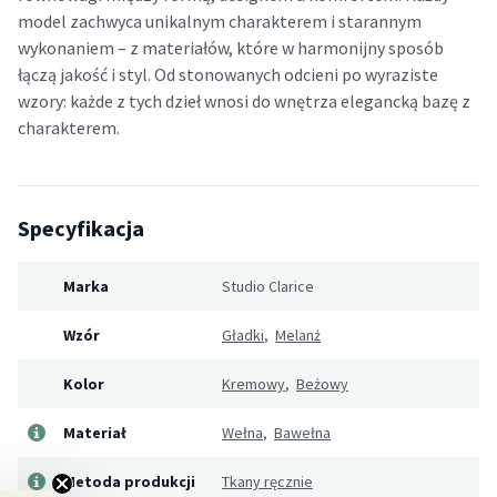
model zachwyca unikalnym charakterem i starannym
wykonaniem – z materiałów, które w harmonijny sposób
łączą jakość i styl. Od stonowanych odcieni po wyraziste
wzory: każde z tych dzieł wnosi do wnętrza elegancką bazę z
charakterem.
Specyfikacja
Marka
Studio Clarice
Wzór
Gładki
,
Melanż
Kolor
Kremowy
,
Beżowy
Materiał
Wełna
,
Bawełna
Metoda produkcji
Tkany ręcznie