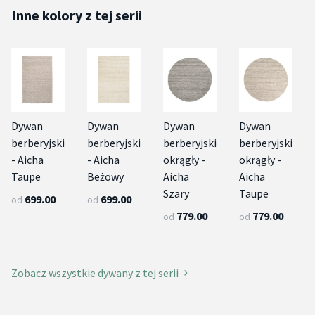
Inne kolory z tej serii
Dywan
Dywan
Dywan
Dywan
berberyjski
berberyjski
berberyjski
berberyjski
- Aicha
- Aicha
okrągły -
okrągły -
Taupe
Beżowy
Aicha
Aicha
Szary
Taupe
699.00
699.00
od
od
779.00
779.00
od
od
Zobacz wszystkie dywany z tej serii