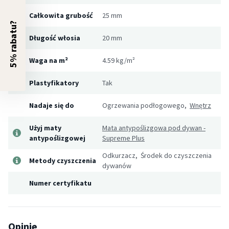
Całkowita grubość
25 mm
5% rabatu?
Długość włosia
20 mm
Waga na m²
4.59 kg/m²
Plastyfikatory
Tak
Nadaje się do
Ogrzewania podłogowego,
Wnętrz
Użyj maty
Mata antypoślizgowa pod dywan -
antypoślizgowej
Supreme Plus
Odkurzacz, Środek do czyszczenia
Metody czyszczenia
dywanów
Numer certyfikatu
Opinie