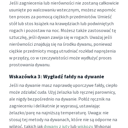
Jeśli zagniecenia lub nierówności nie zostaną całkowicie
usunięte po walcowaniu wstecznym, możesz wspomóc
ten proces za pomocą ciężkich przedmiotów. Umieść
stół lub stos książek na krawędziach lub podwiniętych
rogach i pozostaw na noc. Możesz także zastosować tę
sztuczkę, jeśli dywan zawija się w rogach. Uważaj jeśli
nierówności znajdują się na środku dywanu, ponieważ
ciężkie przedmioty mogą utrudniać rozkład naprężenia
w przędzy, co w rzeczywistości może wydłużyć proces
prostowania dywanu.
Wskazówka 3: Wygładź fałdy na dywanie
Jeśli na dywanie masz naprawdę uporczywe fałdy, ciepło
może zdziałać cuda. Użyj żelazka lub ręcznej parownicy,
ale nigdy bezpośrednio na dywanie. Połóż ręcznik na
zagnieceniu i delikatnie je wyprasuj, ustawiając
żelazko/parę na najniższą temperaturę. Uwaga: nie
stosuj tej metody na dywanach, które nie są odporne na
wilgoć, takich jak
dywany z juty
lub
wiskozy
. Wykonaj