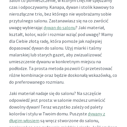
Salon to pomieszczenie, w którym chętnie spędzamy
czas i odpoczywamy. Kanapa, dywan i stolik kawowy to
nierozłączne trio, bez którego nie wyobrażamy sobie
przytulnego salonu. Zastanawiasz się na co zwrócić
uwagę wybierając
dywan do salonu
? Jaki materiał,
kształt, kolor, wzór i rozmiar wziąć pod uwagę? Mamy
dla Ciebie złotą radę, która pomoże jak najlepiej
dopasować dywan do salonu. Użyj miarki i taśmy
malarskiej lub starych gazet, aby zwizualizować
umieszczenie dywanu w konkretnym miejscu na
podłodze. Ta prosta metoda pozwoli Ci przetestować
różne kombinacje oraz będzie doskonałą wskazówką, co
do preferowanego rozmiaru.
Jaki materiał nadaje się do salonu? Na szczęście
odpowiedź jest prosta: w salonie możesz umieścić
dowolny dywan! Teraz wszystko zależy od palety
kolorów i stylu w Twoim domu. Puszyste
dywany z
długim włosiem
są wręcz stworzone do salonu,