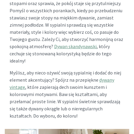
stopami oraz sprawia, że pokój staje się przytulniejszy.
Pomyśl o wszystkich porankach, kiedy po przebudzeniu
stawiasz swoje stopy na miękkim dywanie, zamiast
zimnej podłodze. W sypialni sprawdzą się wszystkie
materiały, style i kolory więc wybierz coś, co pasuje do
Twojego gustu. Zależy Ci, aby stworzyć harmonijną oraz
spokojną atmosferę?
Dywan skandynawski
, który
cechuje się stonowaną kolorystyką będzie do tego
idealny!
Myślisz, aby nieco ożywić swoją sypialnię i dodać do niej
element akcentujący? Spójrz na przepiękne
dywany
vintage
, które zapierają dech swoim kunsztem i
kolorowymi motywami. Baw się kształtami, aby
przełamać proste linie. W sypialni świetnie sprawdzają
się także dywany okrągłe lub o nieregularnych
kształtach. Do wyboru, do koloru!