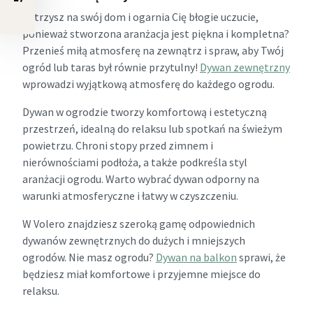
Patrzysz na swój dom i ogarnia Cię błogie uczucie,
ponieważ stworzona aranżacja jest piękna i kompletna?
Przenieś miłą atmosferę na zewnątrz i spraw, aby Twój
ogród lub taras był równie przytulny!
Dywan zewnętrzny
wprowadzi wyjątkową atmosferę do każdego ogrodu.
Dywan w ogrodzie tworzy komfortową i estetyczną
przestrzeń, idealną do relaksu lub spotkań na świeżym
powietrzu. Chroni stopy przed zimnem i
nierównościami podłoża, a także podkreśla styl
aranżacji ogrodu. Warto wybrać dywan odporny na
warunki atmosferyczne i łatwy w czyszczeniu.
W Volero znajdziesz szeroką gamę odpowiednich
dywanów zewnętrznych do dużych i mniejszych
ogrodów. Nie masz ogrodu?
Dywan na balkon
sprawi, że
będziesz miał komfortowe i przyjemne miejsce do
relaksu.