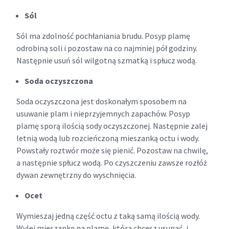
Sól
Sól ma zdolność pochłaniania brudu. Posyp plamę
odrobiną soli i pozostaw na co najmniej pół godziny.
Następnie usuń sól wilgotną szmatką i spłucz wodą.
Soda oczyszczona
Soda oczyszczona jest doskonałym sposobem na
usuwanie plam i nieprzyjemnych zapachów. Posyp
plamę sporą ilością sody oczyszczonej. Następnie zalej
letnią wodą lub rozcieńczoną mieszanką octu i wody.
Powstały roztwór może się pienić. Pozostaw na chwilę,
a następnie spłucz wodą. Po czyszczeniu zawsze rozłóż
dywan zewnętrzny do wyschnięcia.
Ocet
Wymieszaj jedną część octu z taką samą ilością wody.
Wylej mieszankę na plamę, którą chcesz usunąć, i