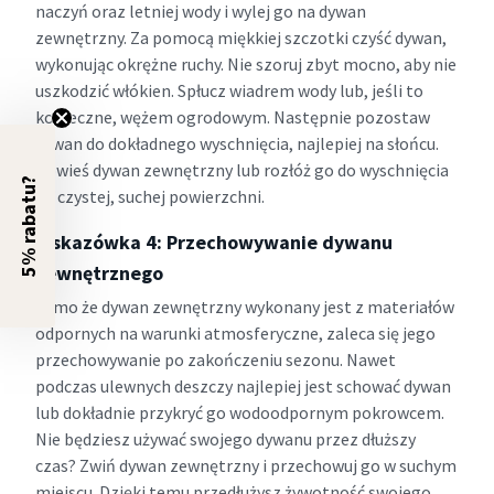
naczyń oraz letniej wody i wylej go na dywan
zewnętrzny. Za pomocą miękkiej szczotki czyść dywan,
wykonując okrężne ruchy. Nie szoruj zbyt mocno, aby nie
uszkodzić włókien. Spłucz wiadrem wody lub, jeśli to
konieczne, wężem ogrodowym. Następnie pozostaw
dywan do dokładnego wyschnięcia, najlepiej na słońcu.
Powieś dywan zewnętrzny lub rozłóż go do wyschnięcia
5% rabatu?
na czystej, suchej powierzchni.
Wskazówka 4: Przechowywanie dywanu
zewnętrznego
Mimo że dywan zewnętrzny wykonany jest z materiałów
odpornych na warunki atmosferyczne, zaleca się jego
przechowywanie po zakończeniu sezonu. Nawet
podczas ulewnych deszczy najlepiej jest schować dywan
lub dokładnie przykryć go wodoodpornym pokrowcem.
Nie będziesz używać swojego dywanu przez dłuższy
czas? Zwiń dywan zewnętrzny i przechowuj go w suchym
miejscu. Dzięki temu przedłużysz żywotność swojego