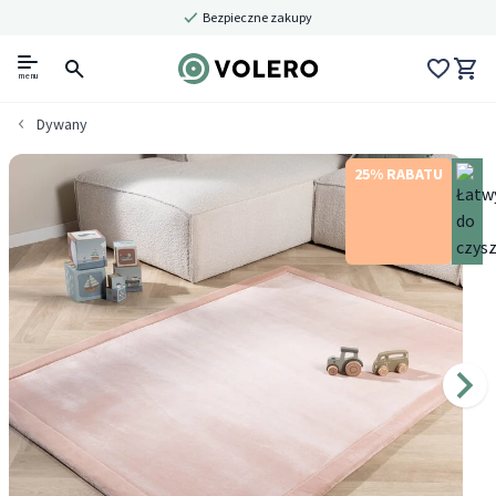
Bezpieczne zakupy
menu
Dywany
25% RABATU