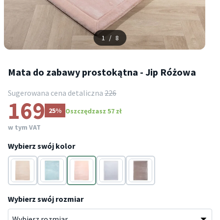
1
/
8
Mata do zabawy prostokątna - Jip Różowa
Sugerowana cena detaliczna
226
169
25%
Oszczędzasz 57 zł
w tym VAT
Wybierz swój kolor
Kremowy
Niebieski
Różowy
Szary
Taupe
Wybierz swój rozmiar