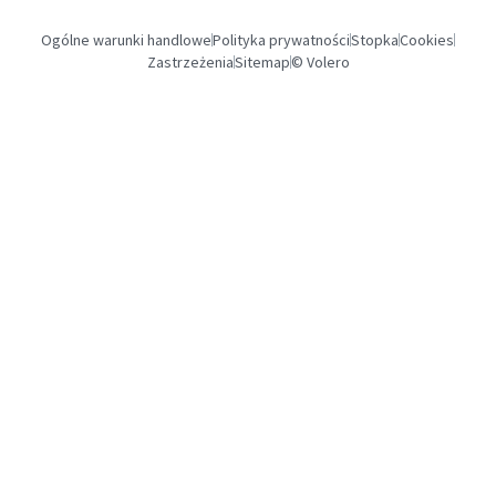
Ogólne warunki handlowe
Polityka prywatności
Stopka
Cookies
Zastrzeżenia
Sitemap
© Volero