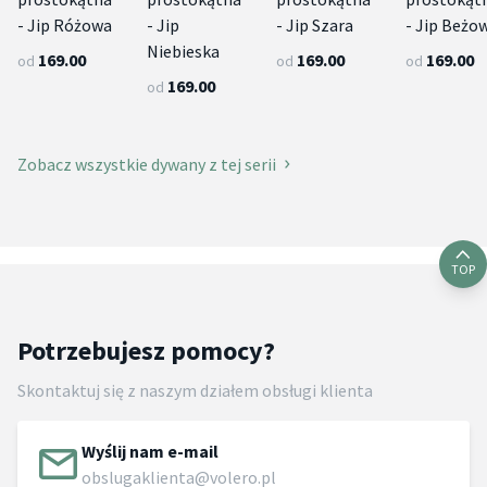
- Jip Różowa
- Jip
- Jip Szara
- Jip Beżo
Niebieska
169.00
169.00
169.00
od
od
od
169.00
od
Zobacz wszystkie dywany z tej serii
TOP
Potrzebujesz pomocy?
Skontaktuj się z naszym działem obsługi klienta
Wyślij nam e-mail
obslugaklienta@volero.pl