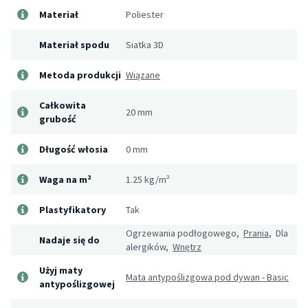
Materiał
Poliester
Materiał spodu
Siatka 3D
Metoda produkcji
Wiązane
Całkowita
20 mm
grubość
Długość włosia
0 mm
Waga na m²
1.25 kg/m²
Plastyfikatory
Tak
Ogrzewania podłogowego,
Prania
, Dla
Nadaje się do
alergików,
Wnętrz
Użyj maty
Mata antypoślizgowa pod dywan - Basic
antypoślizgowej