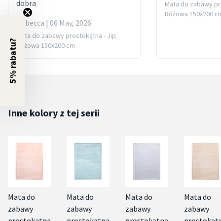
dobra
Mata do zabawy pro
Różowa 150x200 c
Rebecca | 06 May, 2026
Mata do zabawy prostokątna - Jip
5% rabatu?
Różowa 150x200 cm
Inne kolory z tej serii
Mata do
Mata do
Mata do
Mata do
zabawy
zabawy
zabawy
zabawy
prostokątna
prostokątna
prostokątna
prostokąt