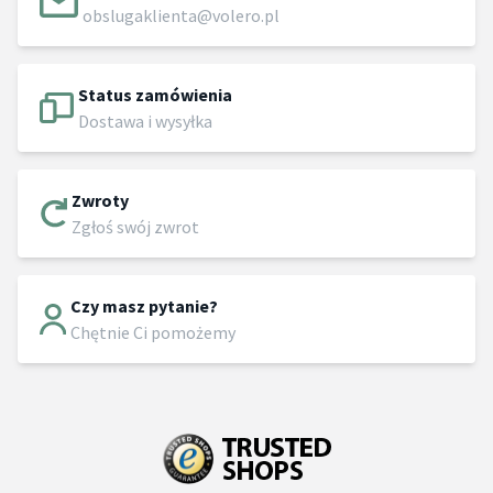
obslugaklienta@volero.pl
Status zamówienia
Dostawa i wysyłka
Zwroty
Zgłoś swój zwrot
Czy masz pytanie?
Chętnie Ci pomożemy