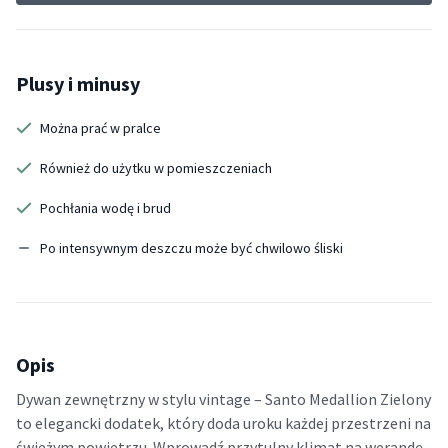
Plusy i minusy
Można prać w pralce
Również do użytku w pomieszczeniach
Pochłania wodę i brud
Po intensywnym deszczu może być chwilowo śliski
Opis
Dywan zewnętrzny w stylu vintage – Santo Medallion Zielony
to elegancki dodatek, który doda uroku każdej przestrzeni na
świeżym powietrzu. Wprowadź przytulny klimat na werandę,