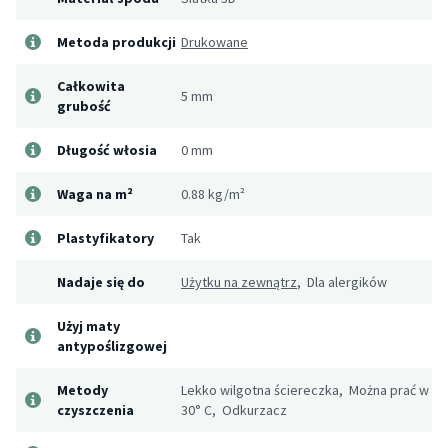
Metoda produkcji
Drukowane
Całkowita
5 mm
grubość
Długość włosia
0 mm
Waga na m²
0.88 kg/m²
Plastyfikatory
Tak
Nadaje się do
Użytku na zewnątrz
, Dla alergików
Użyj maty
antypoślizgowej
Metody
Lekko wilgotna ściereczka, Można prać w
czyszczenia
30° C, Odkurzacz