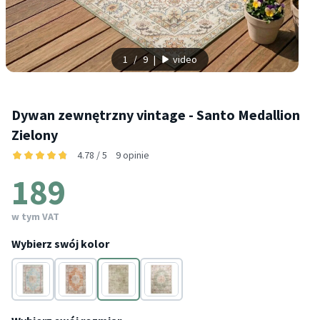
1
/
9
|
video
Dywan zewnętrzny vintage - Santo Medallion
Zielony
4.78 / 5
9 opinie
189
w tym VAT
Wybierz swój kolor
Niebieski
Terakota
Zielony
Zielony