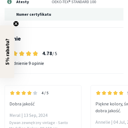
Atesty
OEKO-TEX® STANDARD 100
Numer certyfikatu
Opinie
5% rabatu?
4.78
/ 5
Uśrednienie
9 opinie
4
/ 5
Dobra jakość
Piękne kolory, ś
dobra jakość.
Meral | 13 Sep, 2024
Annelie | 04 Jul,
Dywan zewnętrzny vintage - Santo