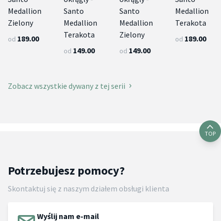
Medallion
Santo
Santo
Medallion
Zielony
Medallion
Medallion
Terakota
Terakota
Zielony
189.00
189.00
od
od
149.00
149.00
od
od
Zobacz wszystkie dywany z tej serii
TOP
Potrzebujesz pomocy?
Skontaktuj się z naszym działem obsługi klienta
Wyślij nam e-mail