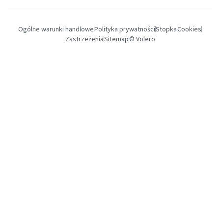
Ogólne warunki handlowe
Polityka prywatności
Stopka
Cookies
Zastrzeżenia
Sitemap
© Volero