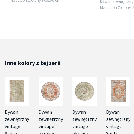
Medallion Zielony 80x150 cm
Dywan zewnętrzny 
Medallion Zielony 
Inne kolory z tej serii
Dywan
Dywan
Dywan
Dywan
zewnętrzny
zewnętrzny
zewnętrzny
zewnętrzny
vintage -
vintage
vintage
vintage -
Santo
okrągły -
okrągły -
Santo