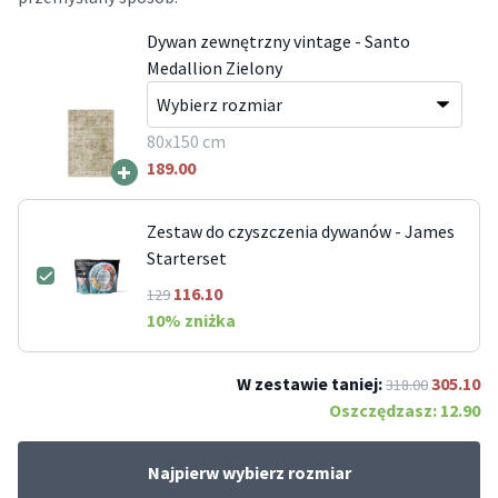
Dywan zewnętrzny vintage - Santo
Medallion Zielony
80x150 cm
+
189.00
Zestaw do czyszczenia dywanów - James
Starterset
116.10
129
10
% zniżka
W zestawie taniej:
305.10
318.00
Oszczędzasz:
12.90
Najpierw wybierz rozmiar