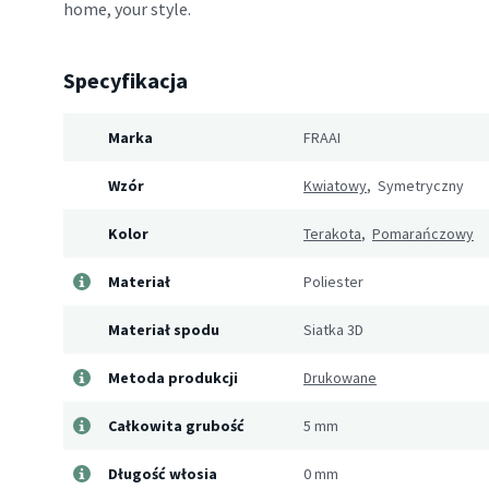
home, your style.
Specyfikacja
Marka
FRAAI
Wzór
Kwiatowy
, Symetryczny
Kolor
Terakota
,
Pomarańczowy
Materiał
Poliester
Materiał spodu
Siatka 3D
Metoda produkcji
Drukowane
Całkowita grubość
5 mm
Długość włosia
0 mm