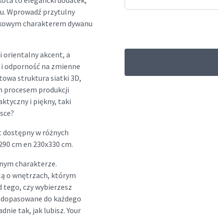
ota to elegancki dodatek,
zu. Wprowadź przytulny
jątkowym charakterem dywanu
 orientalny akcent, a
ć i odporność na zmienne
owa struktura siatki 3D,
m procesem produkcji
ktyczny i piękny, taki
jsce?
t dostępny w różnych
x290 cm en 230x330 cm.
nym charakterze.
lą o wnętrzach, którym
d tego, czy wybierzesz
ny dopasowane do każdego
dnie tak, jak lubisz. Your