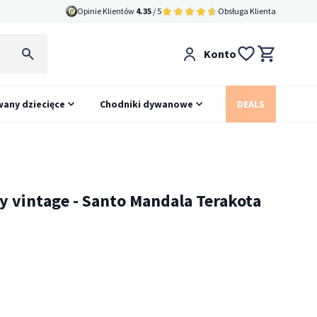
Opinie Klientów
4.35
/ 5
Obsługa Klienta
Konto
any dziecięce
Chodniki dywanowe
DEALS
 vintage - Santo Mandala Terakota