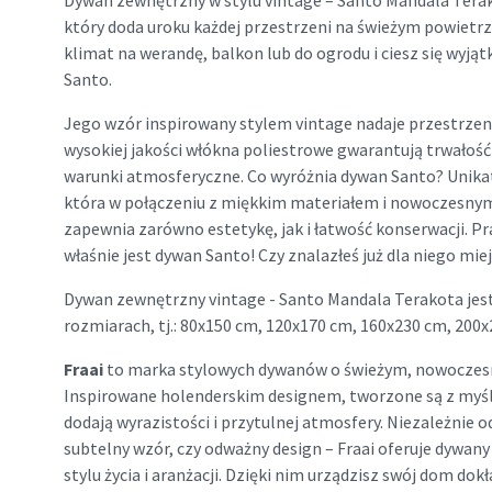
Dywan zewnętrzny w stylu vintage – Santo Mandala Terak
który doda uroku każdej przestrzeni na świeżym powietr
klimat na werandę, balkon lub do ogrodu i ciesz się wy
Santo.
Jego wzór inspirowany stylem vintage nadaje przestrzeni
wysokiej jakości włókna poliestrowe gwarantują trwałoś
warunki atmosferyczne. Co wyróżnia dywan Santo? Unikat
która w połączeniu z miękkim materiałem i nowoczesny
zapewnia zarówno estetykę, jak i łatwość konserwacji. Pra
właśnie jest dywan Santo! Czy znalazłeś już dla niego mie
Dywan zewnętrzny vintage - Santo Mandala Terakota jes
rozmiarach, tj.: 80x150 cm, 120x170 cm, 160x230 cm, 200
Fraai
to marka stylowych dywanów o świeżym, nowoczes
Inspirowane holenderskim designem, tworzone są z myś
dodają wyrazistości i przytulnej atmosfery. Niezależnie o
subtelny wzór, czy odważny design – Fraai oferuje dywa
stylu życia i aranżacji. Dzięki nim urządzisz swój dom dokła