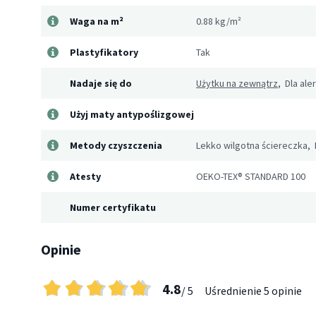
Waga na m²
0.88 kg/m²
Plastyfikatory
Tak
Nadaje się do
Użytku na zewnątrz
, Dla ale
Użyj maty antypoślizgowej
Metody czyszczenia
Lekko wilgotna ściereczka,
Atesty
OEKO-TEX® STANDARD 100
Numer certyfikatu
Opinie
4.8
/ 5
Uśrednienie
5 opinie