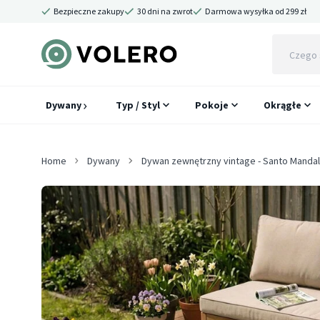
Bezpieczne zakupy
30 dni na zwrot
Darmowa wysyłka od 299 zł
Dywany
Typ / Styl
Pokoje
Okrągłe
Home
Dywany
Dywan zewnętrzny vintage - Santo Mandal