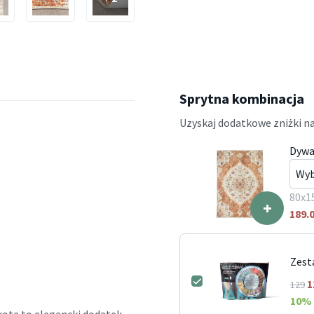
Sprytna kombinacja
Uzyskaj dodatkowe zniżki na
Dywa
80x1
+
189.
Zest
1
129
10
% 