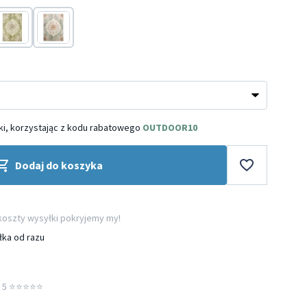
Zielony
Zielony
i, korzystając z kodu rabatowego
OUTDOOR10
Dodaj do koszyka
 koszty wysyłki pokryjemy my!
łka od razu
5 ⭐️⭐️⭐️⭐️⭐️