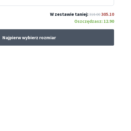
W zestawie taniej:
305.10
318.00
Oszczędzasz:
12.90
Najpierw wybierz rozmiar