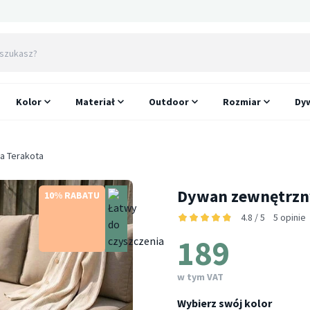
Kolor
Materiał
Outdoor
Rozmiar
Dyw
a Terakota
Dywan zewnętrzny
10% RABATU
4.8 / 5
5 opinie
189
w tym VAT
Wybierz swój kolor