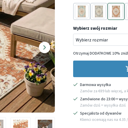
Niebieski
Szary
Terakota
Wybierz swój rozmiar
Otrzymaj DODATKOWE 10% zniżk
Darmowa wysyłka
Zamów za €89 lub więcej, a
Zamówione do 23:00 = wysy
Zamów dziś = wysyłka dziś
Specjalista od dywanów
Klienci oceniają nas na 4.35 / 
+ 2