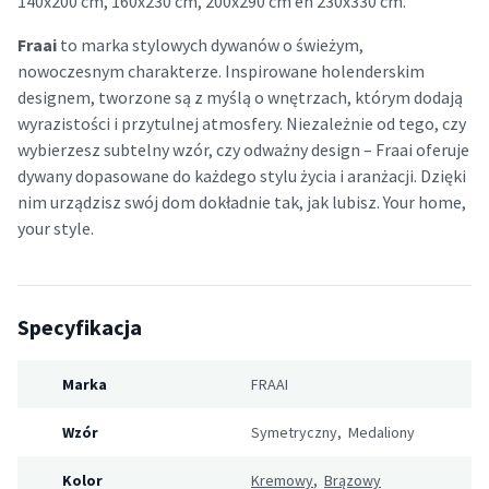
140x200 cm, 160x230 cm, 200x290 cm en 230x330 cm.
Fraai
to marka stylowych dywanów o świeżym,
nowoczesnym charakterze. Inspirowane holenderskim
designem, tworzone są z myślą o wnętrzach, którym dodają
wyrazistości i przytulnej atmosfery. Niezależnie od tego, czy
wybierzesz subtelny wzór, czy odważny design – Fraai oferuje
dywany dopasowane do każdego stylu życia i aranżacji. Dzięki
nim urządzisz swój dom dokładnie tak, jak lubisz. Your home,
your style.
Specyfikacja
Marka
FRAAI
Wzór
Symetryczny, Medaliony
Kolor
Kremowy
,
Brązowy