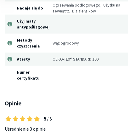
Ogrzewania podłogowego,
Użytku na
Nadaje się do
zewnątrz
, Dla alergików
Użyj maty
antypoślizgowej
Metody
Wąż ogrodowy
czyszczenia
Atesty
OEKO-TEX® STANDARD 100
Numer
certyfikatu
Opinie
5
/ 5
Uśrednienie
3 opinie