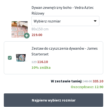
Dywan zewnętrzny boho - Vedra Aztec
Różowy
80x150 cm
+
219.00
Zestaw do czyszczenia dywanów - James
Starterset
116.10
129
10
% zniżka
W zestawie taniej:
335.10
348.00
Oszczędzasz:
12.90
Najpierw wybierz rozmiar