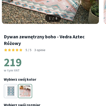
1
/
8
Dywan zewnętrzny boho - Vedra Aztec
Różowy
5 / 5
3 opinie
219
w tym VAT
Wybierz swój kolor
Niebieski
Różowy
Wybierz swój rozmiar