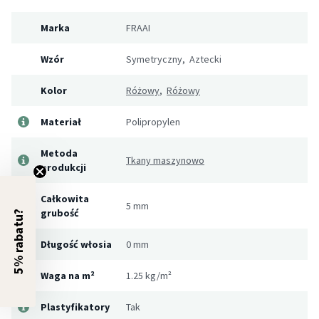
Marka
FRAAI
Wzór
Symetryczny, Aztecki
Kolor
Różowy
,
Różowy
Materiał
Polipropylen
Metoda
Tkany maszynowo
produkcji
Całkowita
5 mm
grubość
5% rabatu?
Długość włosia
0 mm
Waga na m²
1.25 kg/m²
Plastyfikatory
Tak