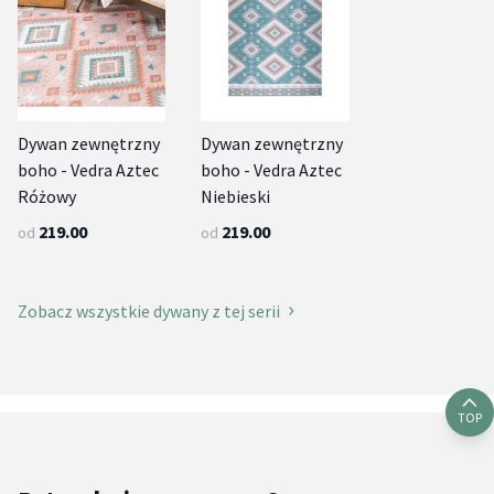
Dywan zewnętrzny
Dywan zewnętrzny
boho - Vedra Aztec
boho - Vedra Aztec
Różowy
Niebieski
219.00
219.00
od
od
Zobacz wszystkie dywany z tej serii
TOP