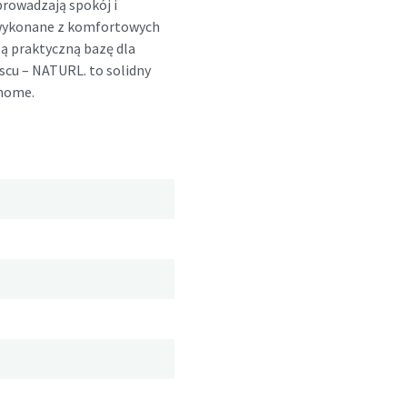
rowadzają spokój i
 wykonane z komfortowych
zą praktyczną bazę dla
scu – NATURL. to solidny
 home.