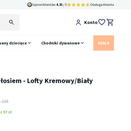
Opinie Klientów
4.35
/ 5
Obsługa Klienta
Konto
any dziecięce
Chodniki dywanowe
DEALS
łosiem - Lofty Kremowy/Biały
e
a
226
 57 zł