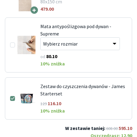
80x150 cm
+
479.00
Mata antypoślizgowa pod dywan -
Supreme
80.10
od
10
% zniżka
Zestaw do czyszczenia dywanów - James
Starterset
116.10
129
10
% zniżka
W zestawie taniej:
595.10
608.00
Oszczędzasz:
12.90