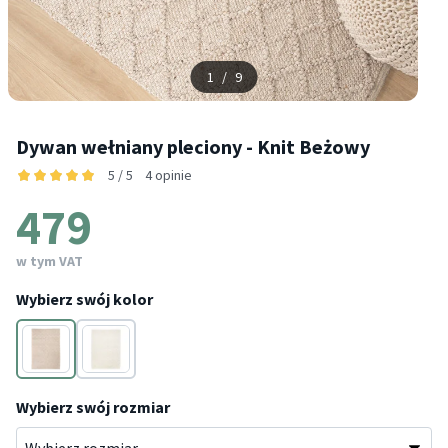
1
/
9
Dywan wełniany pleciony - Knit Beżowy
5 / 5
4 opinie
479
w tym VAT
Wybierz swój kolor
Kremowy
Kremowy
Wybierz swój rozmiar