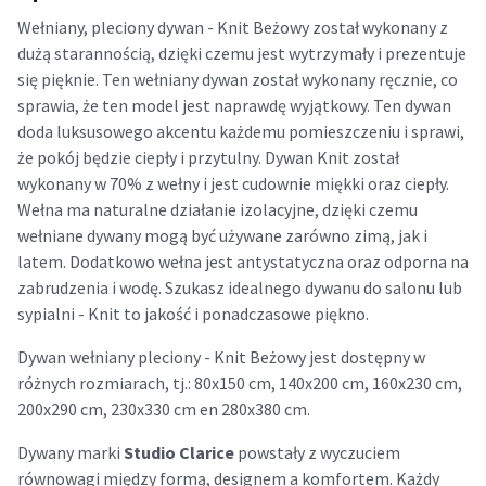
Wełniany, pleciony dywan - Knit Beżowy został wykonany z
dużą starannością, dzięki czemu jest wytrzymały i prezentuje
się pięknie. Ten wełniany dywan został wykonany ręcznie, co
sprawia, że ten model jest naprawdę wyjątkowy. Ten dywan
doda luksusowego akcentu każdemu pomieszczeniu i sprawi,
że pokój będzie ciepły i przytulny. Dywan Knit został
wykonany w 70% z wełny i jest cudownie miękki oraz ciepły.
Wełna ma naturalne działanie izolacyjne, dzięki czemu
wełniane dywany mogą być używane zarówno zimą, jak i
latem. Dodatkowo wełna jest antystatyczna oraz odporna na
zabrudzenia i wodę. Szukasz idealnego dywanu do salonu lub
sypialni - Knit to jakość i ponadczasowe piękno.
Dywan wełniany pleciony - Knit Beżowy jest dostępny w
różnych rozmiarach, tj.: 80x150 cm, 140x200 cm, 160x230 cm,
200x290 cm, 230x330 cm en 280x380 cm.
Dywany marki
Studio Clarice
powstały z wyczuciem
równowagi między formą, designem a komfortem. Każdy