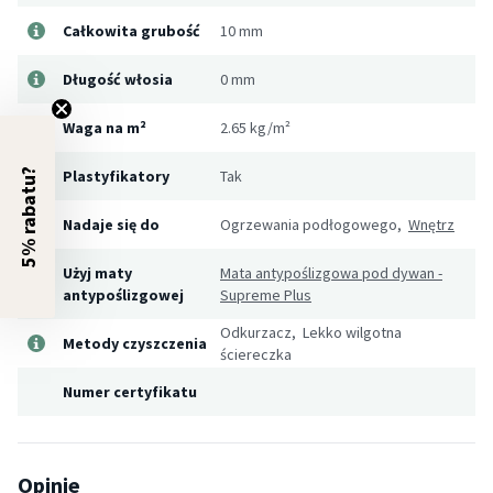
Całkowita grubość
10 mm
Długość włosia
0 mm
Waga na m²
2.65 kg/m²
Plastyfikatory
Tak
5% rabatu?
Nadaje się do
Ogrzewania podłogowego,
Wnętrz
Użyj maty
Mata antypoślizgowa pod dywan -
antypoślizgowej
Supreme Plus
Odkurzacz, Lekko wilgotna
Metody czyszczenia
ściereczka
Numer certyfikatu
Opinie