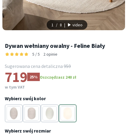
1
/
8
|
video
Dywan wełniany owalny - Feline Biały
5 / 5
2 opinie
Sugerowana cena detaliczna
959
719
25%
Oszczędzasz 240 zł
w tym VAT
Wybierz swój kolor
Kremowy
Kremowy
Kremowy
Kremowy
Wybierz swój rozmiar