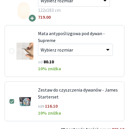
122x183 cm
+
719.00
Mata antypoślizgowa pod dywan -
Supreme
80.10
od
10
% zniżka
Zestaw do czyszczenia dywanów - James
Starterset
116.10
129
10
% zniżka