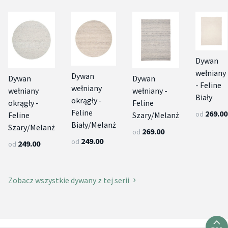
Dywan
wełniany
Dywan
Dywan
Dywan
- Feline
wełniany
wełniany
wełniany -
Biały
okrągły -
okrągły -
Feline
Feline
269.00
od
Feline
Szary/Melanż
Biały/Melanż
Szary/Melanż
269.00
od
249.00
od
249.00
od
Zobacz wszystkie dywany z tej serii