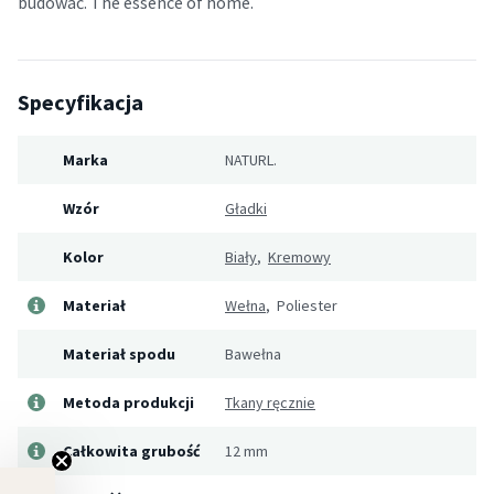
budować. The essence of home.
Specyfikacja
Marka
NATURL.
Wzór
Gładki
Kolor
Biały
,
Kremowy
Materiał
Wełna
, Poliester
Materiał spodu
Bawełna
Metoda produkcji
Tkany ręcznie
Całkowita grubość
12 mm