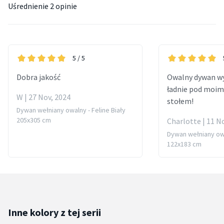
Uśrednienie
2 opinie
5
/ 5
Dobra jakość
Owalny dywan w
ładnie pod moi
W | 27 Nov, 2024
stołem!
Dywan wełniany owalny - Feline Biały
205x305 cm
Charlotte | 11 N
Dywan wełniany owa
122x183 cm
Inne kolory z tej serii