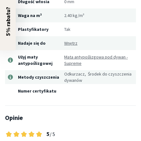
Długość włosia
0 mm
5% rabatu?
Waga na m²
2.40 kg/m²
Plastyfikatory
Tak
Nadaje się do
Wnętrz
Użyj maty
Mata antypoślizgowa pod dywan -
antypoślizgowej
Supreme
Odkurzacz, Środek do czyszczenia
Metody czyszczenia
dywanów
Numer certyfikatu
Opinie
5
/ 5