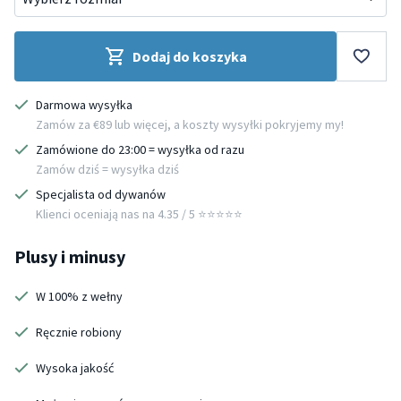
Dodaj do koszyka
Darmowa wysyłka
Zamów za €89 lub więcej, a koszty wysyłki pokryjemy my!
Zamówione do 23:00 = wysyłka od razu
Zamów dziś = wysyłka dziś
Specjalista od dywanów
Klienci oceniają nas na 4.35 / 5 ⭐️⭐️⭐️⭐️⭐️
Plusy i minusy
W 100% z wełny
Ręcznie robiony
Wysoka jakość