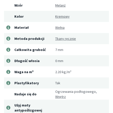
Wzór
Melanż
Kolor
Kremowy
Materiał
Wełna
Metoda produkcji
Tkany ręcznie
Całkowita grubość
7 mm
Długość włosia
0 mm
Waga na m²
2.20 kg/m²
Plastyfikatory
Tak
Ogrzewania podłogowego,
Nadaje się do
Wnętrz
Użyj maty
antypoślizgowej