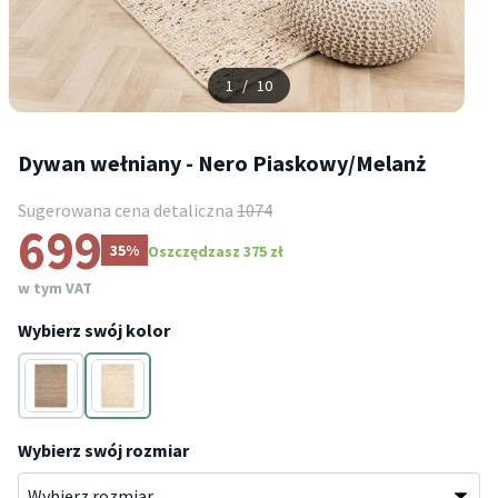
1
/
10
Dywan wełniany - Nero Piaskowy/Melanż
Sugerowana cena detaliczna
1074
699
35%
Oszczędzasz 375 zł
w tym VAT
Wybierz swój kolor
Brązowy
Kremowy
Wybierz swój rozmiar