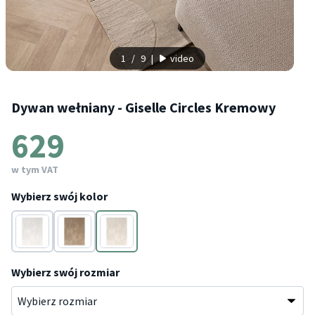
1
/
9
|
video
Dywan wełniany - Giselle Circles Kremowy
629
w tym VAT
Wybierz swój kolor
Biały
Kremowy
Kremowy
Wybierz swój rozmiar