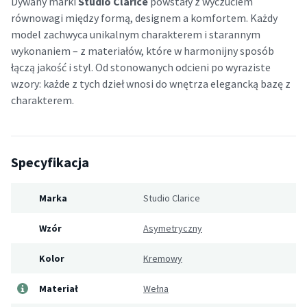
Dywany marki
Studio Clarice
powstały z wyczuciem
równowagi między formą, designem a komfortem. Każdy
model zachwyca unikalnym charakterem i starannym
wykonaniem – z materiałów, które w harmonijny sposób
łączą jakość i styl. Od stonowanych odcieni po wyraziste
wzory: każde z tych dzieł wnosi do wnętrza elegancką bazę z
charakterem.
Specyfikacja
Marka
Studio Clarice
Wzór
Asymetryczny
Kolor
Kremowy
Materiał
Wełna