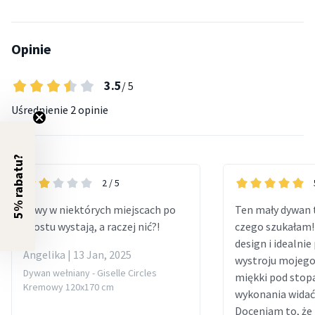
Opinie
3.5
/ 5
Uśrednienie
2 opinie
5% rabatu?
2
/ 5
Szwy w niektórych miejscach po
Ten mały dywan t
prostu wystają, a raczej nić?!
czego szukałam!
design i idealnie
Angelika | 13 Jan, 2025
wystroju mojego
Dywan wełniany - Giselle Circles
miękki pod stopa
Kremowy 120x170 cm
wykonania widać
Doceniam to, że 