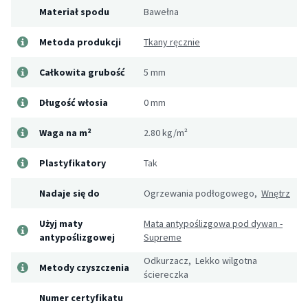
Materiał spodu
Bawełna
Metoda produkcji
Tkany ręcznie
Całkowita grubość
5 mm
Długość włosia
0 mm
Waga na m²
2.80 kg/m²
Plastyfikatory
Tak
Nadaje się do
Ogrzewania podłogowego,
Wnętrz
Użyj maty
Mata antypoślizgowa pod dywan -
antypoślizgowej
Supreme
Odkurzacz, Lekko wilgotna
Metody czyszczenia
ściereczka
Numer certyfikatu