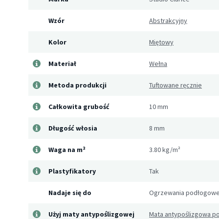
Wzór
Abstrakcyjny
Kolor
Miętowy
Materiał
Wełna
Metoda produkcji
Tuftowane ręcznie
Całkowita grubość
10 mm
Długość włosia
8 mm
Waga na m²
3.80 kg/m²
Plastyfikatory
Tak
Nadaje się do
Ogrzewania podłogow
Użyj maty antypoślizgowej
Mata antypoślizgowa p