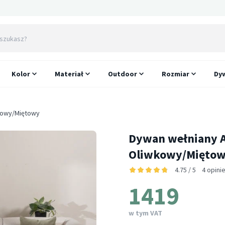
Kolor
Materiał
Outdoor
Rozmiar
Dyw
wkowy/Miętowy
Dywan wełniany Ab
Oliwkowy/Miętow
4.75 / 5
4 opini
1419
w tym VAT