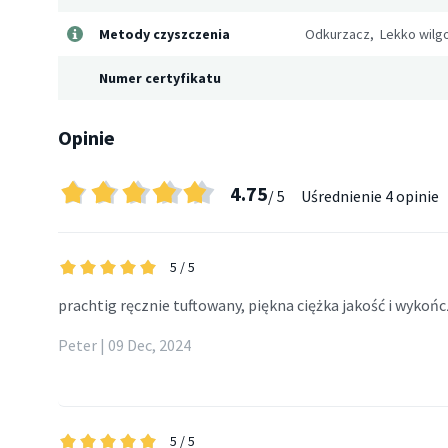
Metody czyszczenia
Odkurzacz, Lekko wilgo
Numer certyfikatu
Opinie
4.75
/ 5
Uśrednienie
4 opinie
5
/ 5
prachtig ręcznie tuftowany, piękna ciężka jakość i wykoń
Peter | 09 Dec, 2024
5
/ 5