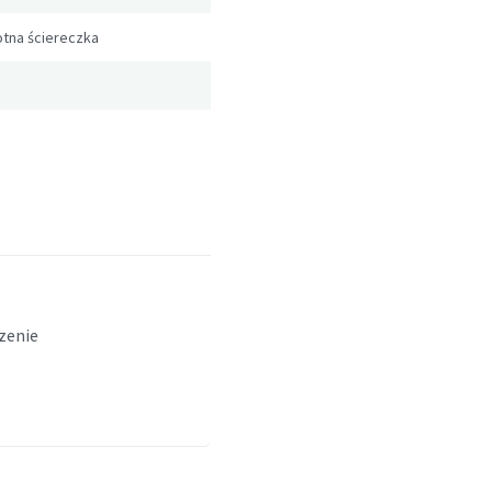
tna ściereczka
czenie