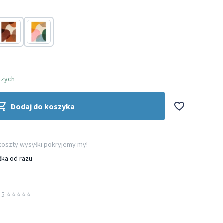
Terakota
Wielokolorowy
czych
Dodaj do koszyka
 koszty wysyłki pokryjemy my!
łka od razu
5 ⭐️⭐️⭐️⭐️⭐️