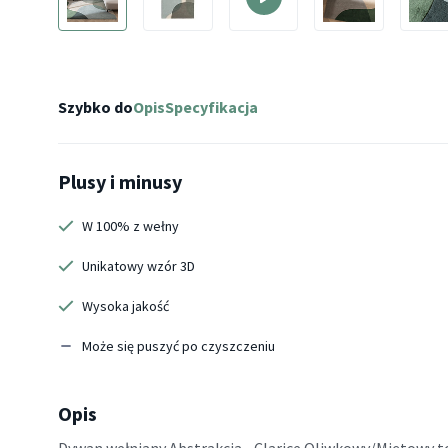
Szybko do
Opis
Specyfikacja
Plusy i minusy
W 100% z wełny
Unikatowy wzór 3D
Wysoka jakość
Może się puszyć po czyszczeniu
Opis