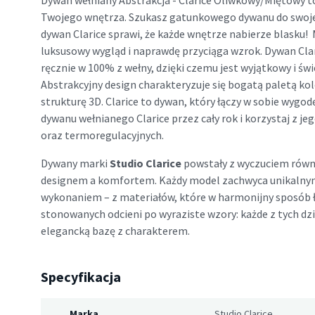
Dywan wełniany Abstrakcja - Clarice Oliwkowy/Miętowy to
Twojego wnętrza. Szukasz gatunkowego dywanu do swoje
dywan Clarice sprawi, że każde wnętrze nabierze blasku!
luksusowy wygląd i naprawdę przyciąga wzrok. Dywan Cla
ręcznie w 100% z wełny, dzięki czemu jest wyjątkowy i ś
Abstrakcyjny design charakteryzuje się bogatą paletą ko
strukturę 3D. Clarice to dywan, który łączy w sobie wygodę
dywanu wełnianego Clarice przez cały rok i korzystaj z je
oraz termoregulacyjnych.
Dywany marki
Studio Clarice
powstały z wyczuciem równ
designem a komfortem. Każdy model zachwyca unikalny
wykonaniem – z materiałów, które w harmonijny sposób łąc
stonowanych odcieni po wyraziste wzory: każde z tych dz
elegancką bazę z charakterem.
Specyfikacja
Marka
Studio Clarice