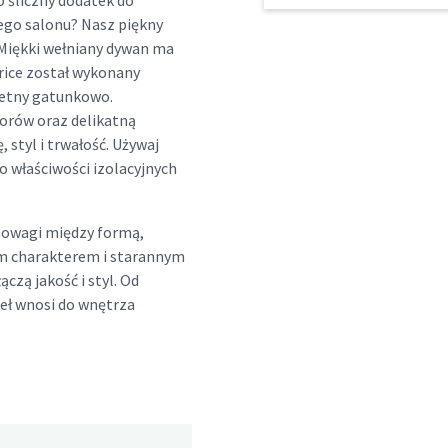
 śliczny dodatek do
go salonu? Nasz piękny
 Miękki wełniany dywan ma
rice został wykonany
wietny gatunkowo.
lorów oraz delikatną
, styl i trwałość. Używaj
go właściwości izolacyjnych
owagi między formą,
m charakterem i starannym
zą jakość i styl. Od
ieł wnosi do wnętrza