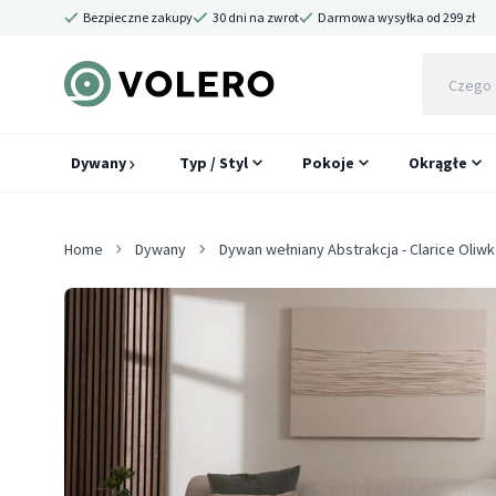
Bezpieczne zakupy
30 dni na zwrot
Darmowa wysyłka od 299 zł
Dywany
Typ / Styl
Pokoje
Okrągłe
Home
Dywany
Dywan wełniany Abstrakcja - Clarice Oli