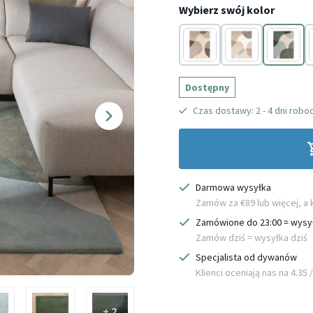
Wybierz swój kolor
Brązowy
Kremowy
Miętowy
Dostępny
Czas dostawy: 2 - 4 dni robo
Darmowa wysyłka
Zamów za €89 lub więcej, a
Zamówione do 23:00 = wysy
Zamów dziś = wysyłka dziś
Specjalista od dywanów
Klienci oceniają nas na 4.35 / 
+ 2