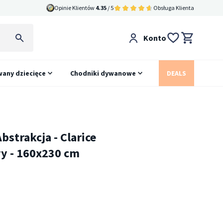
Opinie Klientów
4.35
/ 5
Obsługa Klienta
Konto
any dziecięce
Chodniki dywanowe
DEALS
strakcja - Clarice
y - 160x230 cm
e