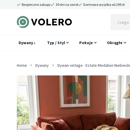
Bezpieczne zakupy
30 dni na zwrot
Darmowa wysyłka od 299 zł
Dywany
Typ / Styl
Pokoje
Okrągłe
Home
Dywany
Dywan vintage - Estate Medalion Niebiesk