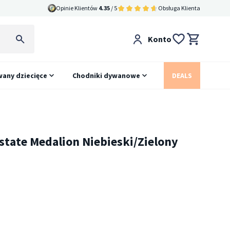
Opinie Klientów
4.35
/ 5
Obsługa Klienta
Konto
any dziecięce
Chodniki dywanowe
DEALS
state Medalion Niebieski/Zielony