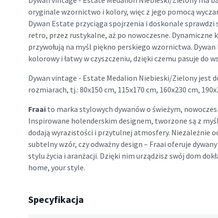
Dywan vintage - Estate Medalion Niebieski/Zielony ma b
oryginale wzornictwo i kolory, więc z jego pomocą wycz
Dywan Estate przyciąga spojrzenia i doskonale sprawdzi 
retro, przez rustykalne, aż po nowoczesne. Dynamiczne ko
przywołują na myśl piękno perskiego wzornictwa. Dywan 
kolorowy i łatwy w czyszczeniu, dzięki czemu pasuje do 
Dywan vintage - Estate Medalion Niebieski/Zielony jest 
rozmiarach, tj.: 80x150 cm, 115x170 cm, 160x230 cm, 190
Fraai
to marka stylowych dywanów o świeżym, nowoczes
Inspirowane holenderskim designem, tworzone są z myś
dodają wyrazistości i przytulnej atmosfery. Niezależnie o
subtelny wzór, czy odważny design – Fraai oferuje dywa
stylu życia i aranżacji. Dzięki nim urządzisz swój dom dokła
home, your style.
Specyfikacja