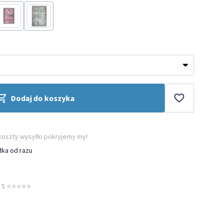
Różowy
Zielony
Dodaj do koszyka
 koszty wysyłki pokryjemy my!
łka od razu
5 ⭐️⭐️⭐️⭐️⭐️