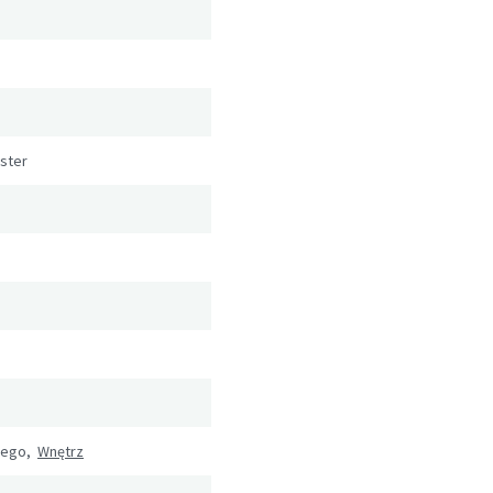
ester
wego,
Wnętrz