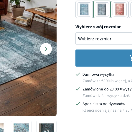
Niebieski
Petrol
Różowy
Wybierz swój rozmiar
Darmowa wysyłka
Zamów za €89 lub więcej, a
Zamówione do 23:00 = wysy
Zamów dziś = wysyłka dziś
Specjalista od dywanów
Klienci oceniają nas na 4.35 / 
+ 2