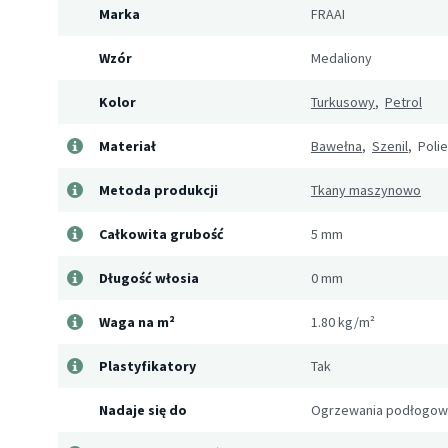
Marka
FRAAI
Wzór
Medaliony
Kolor
Turkusowy
,
Petrol
Materiał
Bawełna
,
Szenil
, Poli
Metoda produkcji
Tkany maszynowo
Całkowita grubość
5 mm
Długość włosia
0 mm
Waga na m²
1.80 kg/m²
Plastyfikatory
Tak
Nadaje się do
Ogrzewania podłogo