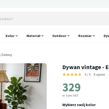
Kolor
Materiał
Outdoor
Rozmiar
Dyw
i/Zielony
Dywan vintage - E
5 / 5
8 opinie
329
w tym VAT
Wybierz swój kolor