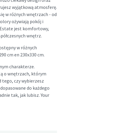
ardzo ciekawy design oraz
arujesz wyjątkową atmosferę.
się w różnych wnętrzach - od
lory ożywiają pokój i
Estate jest komfortowy,
współczesnych wnętrz.
dostępny w różnych
x290 cm en 230x330 cm.
nym charakterze.
lą o wnętrzach, którym
d tego, czy wybierzesz
ny dopasowane do każdego
dnie tak, jak lubisz. Your