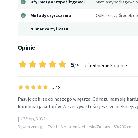
Użyj maty antypoślizgowej
Mata antypoślizgowa 
Metody czyszczenia
Odkurzacz, Środek do
Numer certyfikatu
Opinie
5
/ 5
Uśrednienie
8 opinie
5
/ 5
Pasuje dobrze do naszego wnętrza. Od razu nam się bard
kombinacja kolorów. W rzeczywistości jeszcze piękniejszy 
| 22 Sep, 2021
Dywan vintage - Estate Medalion Niebieski/Zielony 160x230 cm