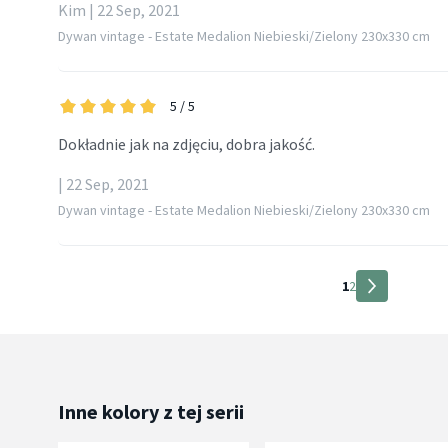
Kim | 22 Sep, 2021
Dywan vintage - Estate Medalion Niebieski/Zielony 230x330 cm
5
/ 5
Dokładnie jak na zdjęciu, dobra jakość.
| 22 Sep, 2021
Dywan vintage - Estate Medalion Niebieski/Zielony 230x330 cm
1
2
Inne kolory z tej serii