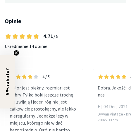
Opinie
4.71
/ 5
Uśrednienie
14 opinie
5% rabatu?
4
/ 5
Kolor jest piękny, rozmiar jest
Dobra. Jakość i 
dobry. Tylko boki jeszcze trochę
nas
się zwijają i jeden róg nie jest
E | 04 Dec, 2021
całkowicie prostokątny, ale lekko
Dywan vintage - Dr
nieregularny. Jednakże leży w
200x290 cm
miejscu, którego nie widać
bezpośrednio. Ogólnie bardzo