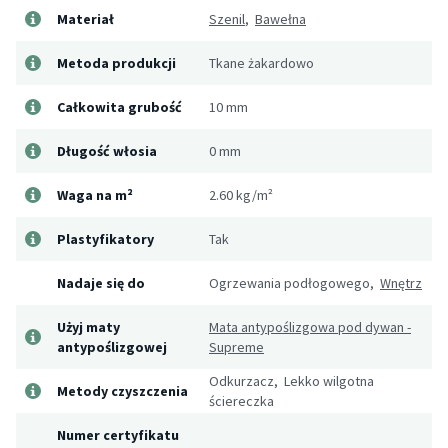
Materiał
Szenil
,
Bawełna
Metoda produkcji
Tkane żakardowo
Całkowita grubość
10 mm
Długość włosia
0 mm
Waga na m²
2.60 kg/m²
Plastyfikatory
Tak
Nadaje się do
Ogrzewania podłogowego,
Wnętrz
Użyj maty
Mata antypoślizgowa pod dywan -
antypoślizgowej
Supreme
Odkurzacz, Lekko wilgotna
Metody czyszczenia
ściereczka
Numer certyfikatu