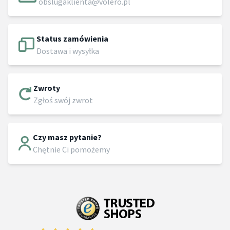
obslugaklienta@volero.pl
Status zamówienia
Dostawa i wysyłka
Zwroty
Zgłoś swój zwrot
Czy masz pytanie?
Chętnie Ci pomożemy