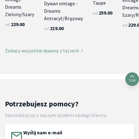
vintage
Taupe
Dywan vintage -
Dreams
Dreams
Dreams
259.00
od
Zielony/Szary
Szary/
Antracyt/Brązowy
229.00
od
229.
od
219.00
od
Zobacz wszystkie dywany z tej serii
TOP
Potrzebujesz pomocy?
Skontaktuj się z naszym działem obsługi klienta
Wyślij nam e-mail