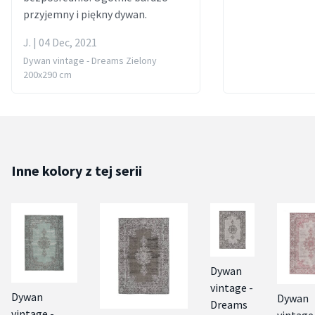
przyjemny i piękny dywan.
J. | 04 Dec, 2021
Dywan vintage - Dreams Zielony
200x290 cm
Inne kolory z tej serii
Dywan
vintage -
Dywan
Dywan
Dreams
vintage -