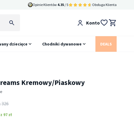
Opinie Klientów
4.35
/ 5
Obsługa Klienta
Konto
any dziecięce
Chodniki dywanowe
DEALS
 Dreams Kremowy/Piaskowy
ie
a
326
 97 zł