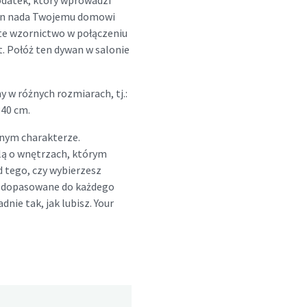
odatek, który wprowadzi
wan nada Twojemu domowi
te wzornictwo w połączeniu
t. Połóż ten dywan w salonie
w różnych rozmiarach, tj.:
340 cm.
nym charakterze.
lą o wnętrzach, którym
d tego, czy wybierzesz
ny dopasowane do każdego
dnie tak, jak lubisz. Your