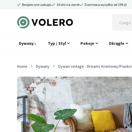
Bezpieczne zakupy
30 dni na zwrot
Darmowa wysyłka od 299 zł
Dywany
Typ / Styl
Pokoje
Okrągłe
Home
Dywany
Dywan vintage - Dreams Kremowy/Piask