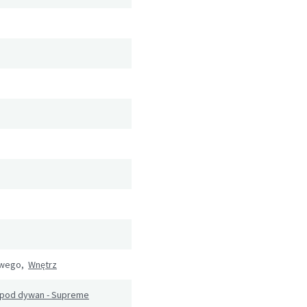
owego,
Wnętrz
 pod dywan - Supreme