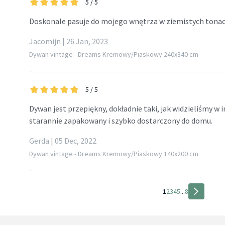
5
/ 5
Doskonale pasuje do mojego wnętrza w ziemistych tonac
Jacomijn | 26 Jan, 2023
Dywan vintage - Dreams Kremowy/Piaskowy 240x340 cm
5
/ 5
Dywan jest przepiękny, dokładnie taki, jak widzieliśmy w 
starannie zapakowany i szybko dostarczony do domu.
Gerda | 05 Dec, 2022
Dywan vintage - Dreams Kremowy/Piaskowy 140x200 cm
1
2
3
4
5
...
8