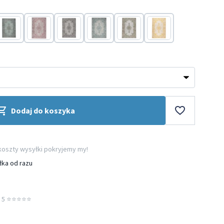
Szary
Szary
Taupe
Turkusowy
Zielony
Żółty
Dodaj do koszyka
 koszty wysyłki pokryjemy my!
łka od razu
5 ⭐️⭐️⭐️⭐️⭐️