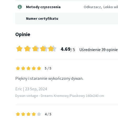
Metody czyszczenia
Odkurzacz, Lekko wil
Numer certyfikatu
Opinie
4.69
/ 5
Uśrednienie
39 opinie
5
/ 5
Piękny i starannie wykończony dywan.
Eric | 23 Sep, 2024
Dywan vintage - Dreams Kremowy/Piaskowy 160x240 cm
4
/ 5