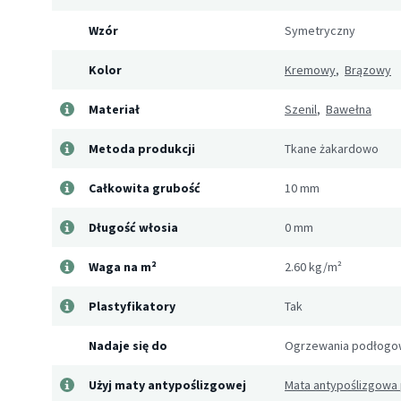
Wzór
Symetryczny
Kolor
Kremowy
,
Brązowy
Materiał
Szenil
,
Bawełna
Metoda produkcji
Tkane żakardowo
Całkowita grubość
10 mm
Długość włosia
0 mm
Waga na m²
2.60 kg/m²
Plastyfikatory
Tak
Nadaje się do
Ogrzewania podłog
Użyj maty antypoślizgowej
Mata antypoślizgowa