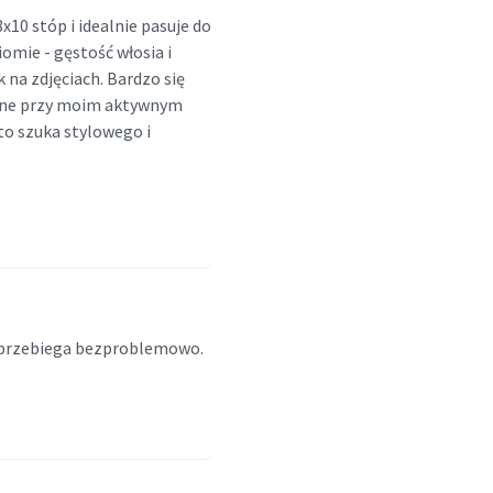
10 stóp i idealnie pasuje do
omie - gęstość włosia i
 na zdjęciach. Bardzo się
stotne przy moim aktywnym
to szuka stylowego i
u przebiega bezproblemowo.