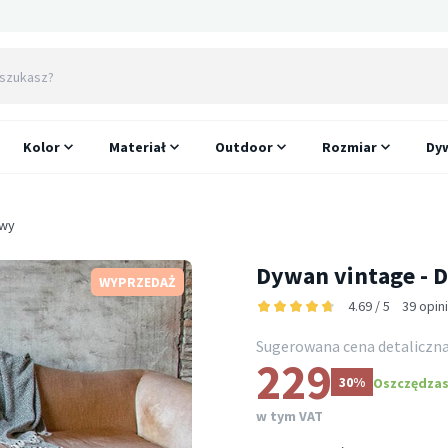
Kolor
Materiał
Outdoor
Rozmiar
Dyw
owy
Dywan vintage -
WYPRZEDAŻ
4.69 / 5
39 opin
Sugerowana cena detaliczn
229
30%
Oszczędzasz
w tym VAT