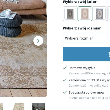
Wybierz swój kolor
Antracyt
Kremowy
Niebieski
Wybierz swój rozmiar
Darmowa wysyłka
Zamów za €89 lub więcej, a
Zamówione do 23:00 = wysy
Zamów dziś = wysyłka dziś
Specjalista od dywanów
Klienci oceniają nas na 4.35 / 
+ 1