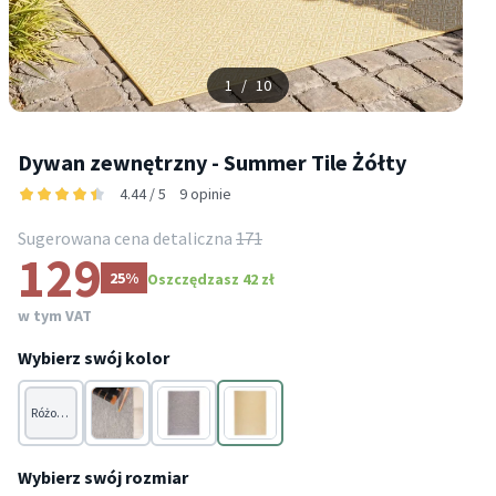
1
/
10
Dywan zewnętrzny - Summer Tile Żółty
4.44 / 5
9 opinie
Sugerowana cena detaliczna
171
129
25%
Oszczędzasz 42 zł
w tym VAT
Wybierz swój kolor
Różowy
Szary
Szary
Żółty
Wybierz swój rozmiar