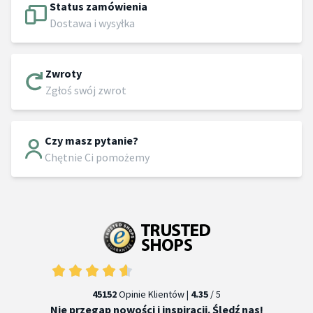
Status zamówienia
Dostawa i wysyłka
Zwroty
Zgłoś swój zwrot
Czy masz pytanie?
Chętnie Ci pomożemy
45152
Opinie Klientów |
4.35
/ 5
Nie przegap nowości i inspiracji. Śledź nas!