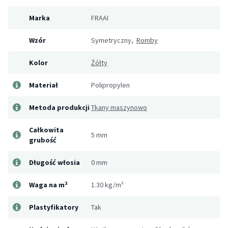
Marka
FRAAI
Wzór
Symetryczny,
Romby
Kolor
Żółty
Materiał
Polipropylen
Metoda produkcji
Tkany maszynowo
Całkowita
5 mm
grubość
Długość włosia
0 mm
Waga na m²
1.30 kg/m²
Plastyfikatory
Tak