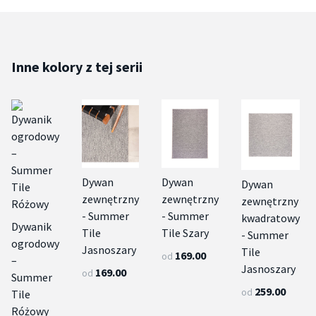
Inne kolory z tej serii
Dywan
Dywan
Dywan
zewnętrzny
zewnętrzny
zewnętrzny
- Summer
- Summer
kwadratowy
Dywanik
Tile
Tile Szary
- Summer
ogrodowy
Jasnoszary
Tile
169.00
od
–
Jasnoszary
169.00
od
Summer
259.00
od
Tile
Różowy