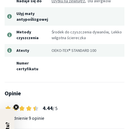
Nadaje się do
Użytku na zewnątrz
, Dla alergików
Użyj maty
antypoślizgowej
Metody
Środek do czyszczenia dywanów, Lekko
czyszczenia
wilgotna ściereczka
Atesty
OEKO-TEX® STANDARD 100
Numer
certyfikatu
Opinie
4.44
/ 5
Uśrednienie
9 opinie