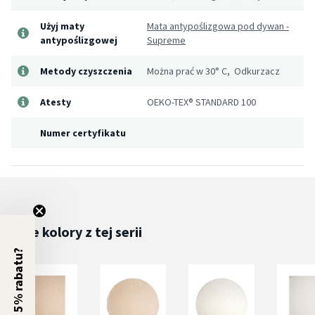
Użyj maty
Mata antypoślizgowa pod dywan -
antypoślizgowej
Supreme
Metody czyszczenia
Można prać w 30° C, Odkurzacz
Atesty
OEKO-TEX® STANDARD 100
Numer certyfikatu
Inne kolory z tej serii
5% rabatu?