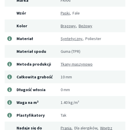
Marka
FRAAI
Wzór
Paski
, Fale
Kolor
Brązowy
,
Beżowy
Materiał
Syntetyczny
, Poliester
Materiał spodu
Guma (TPR)
Metoda produkcji
Tkany maszynowo
Całkowita grubość
10 mm
Długość włosia
0 mm
Waga na m²
1.40 kg/m²
Plastyfikatory
Tak
Nadaje się do
Prania
, Dla alergików,
Wnętrz