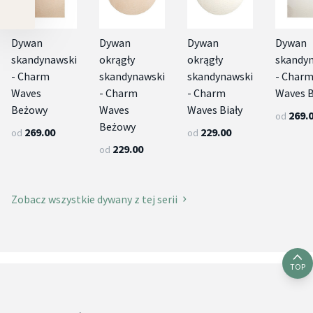
Dywan
Dywan
Dywan
Dywan
skandynawski
okrągły
okrągły
skandy
- Charm
skandynawski
skandynawski
- Char
Waves
- Charm
- Charm
Waves B
Beżowy
Waves
Waves Biały
269.
od
Beżowy
269.00
229.00
od
od
229.00
od
Zobacz wszystkie dywany z tej serii
TOP