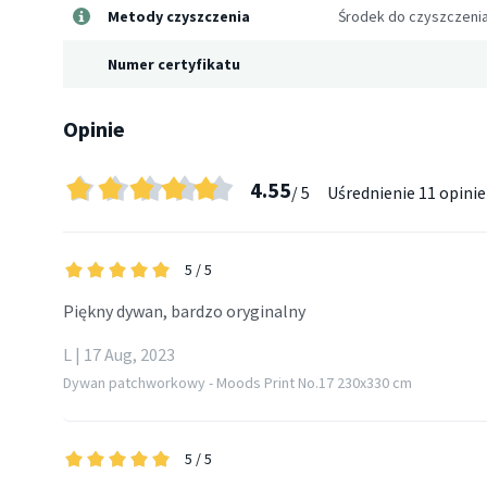
Metody czyszczenia
Środek do czyszczeni
Numer certyfikatu
Opinie
4.55
/ 5
Uśrednienie
11 opinie
5
/ 5
Piękny dywan, bardzo oryginalny
L | 17 Aug, 2023
Dywan patchworkowy - Moods Print No.17 230x330 cm
5
/ 5