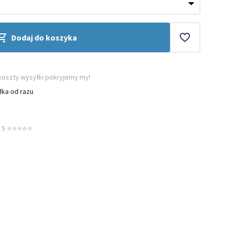
Dodaj do koszyka
 koszty wysyłki pokryjemy my!
łka od razu
5 ⭐️⭐️⭐️⭐️⭐️