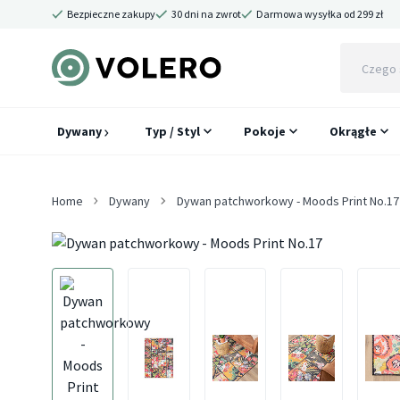
Bezpieczne zakupy
30 dni na zwrot
Darmowa wysyłka od 299 zł
Dywany
Typ / Styl
Pokoje
Okrągłe
Home
Dywany
Dywan patchworkowy - Moods Print No.17