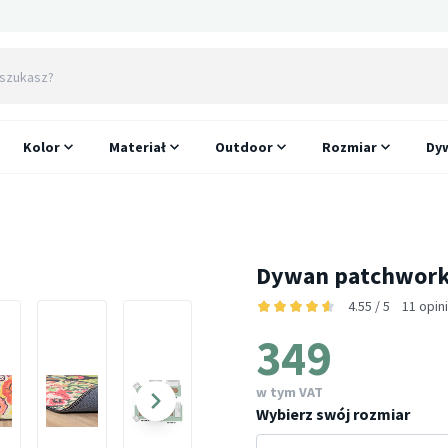
Kolor
Materiał
Outdoor
Rozmiar
Dyw
Dywan patchworko
4.55 / 5
11 opin
349
w tym VAT
Wybierz swój rozmiar