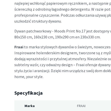
najlepiej wchłonąć papierowym ręcznikiem, a następnie 
ściereczką z odrobiną łagodnego detergentu. W razie potr
profesjonalne czyszczenie. Podczas odkurzania używaj pła
uszkodzić struktury dywanu.
Dywan patchworkowy - Moods Print No.17 jest dostępny w 
80x150 cm, 160x230 cm, 190x290 cm en 230x330 cm.
Fraai
to marka stylowych dywanów o świeżym, nowoczes
Inspirowane holenderskim designem, tworzone są z myś
dodają wyrazistości i przytulnej atmosfery. Niezależnie o
subtelny wzór, czy odważny design – Fraai oferuje dywa
stylu życia i aranżacji. Dzięki nim urządzisz swój dom dokła
home, your style.
Specyfikacja
Marka
FRAAI