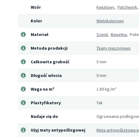
Wzór
Kwiatowy
,
Patchwork
,
Kolor
Wielokolorowy
Materiał
Szenil
,
Bawełna
, Poli
Metoda produkcji
Tkany maszynowo
Całkowita grubość
5 mm
Długość włosia
0 mm
Waga na m²
1.80 kg/m²
Plastyfikatory
Tak
Nadaje się do
Ogrzewania podłogo
Użyj maty antypoślizgowej
Mata antypoślizgowa 