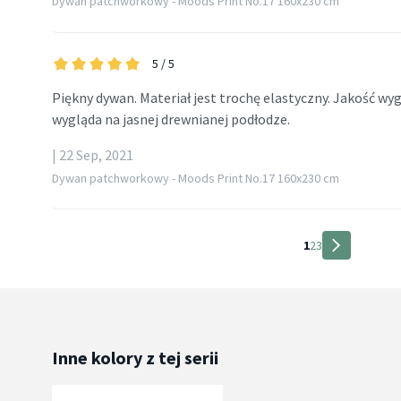
Dywan patchworkowy - Moods Print No.17 160x230 cm
5
/ 5
Piękny dywan. Materiał jest trochę elastyczny. Jakość wy
wygląda na jasnej drewnianej podłodze.
| 22 Sep, 2021
Dywan patchworkowy - Moods Print No.17 160x230 cm
1
2
3
Inne kolory z tej serii