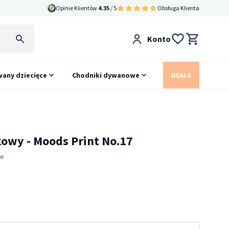
Opinie Klientów
4.35
/ 5
Obsługa Klienta
Konto
any dziecięce
Chodniki dywanowe
DEALS
wy - Moods Print No.17
ie