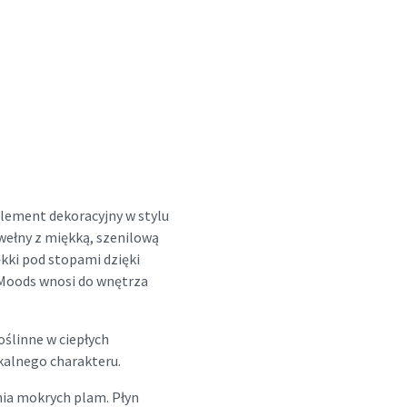
lement dekoracyjny w stylu
ełny z miękką, szenilową
ękki pod stopami dzięki
 Moods wnosi do wnętrza
ślinne w ciepłych
kalnego charakteru.
nia mokrych plam. Płyn