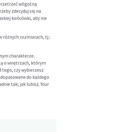
przetrzeć wilgotną
zeby zdecyduj się na
skiej końcówki, aby nie
różnych rozmiarach, tj.:
nym charakterze.
lą o wnętrzach, którym
d tego, czy wybierzesz
ny dopasowane do każdego
dnie tak, jak lubisz. Your