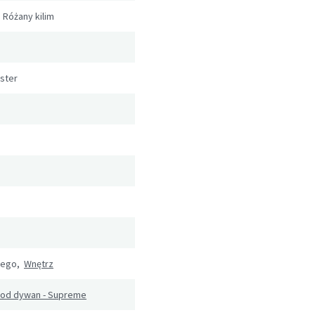
 Różany kilim
ester
wego,
Wnętrz
pod dywan - Supreme