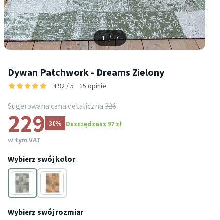
1
/
7
Dywan Patchwork - Dreams Zielony
4.92 / 5
25 opinie
Sugerowana cena detaliczna
326
229
30%
Oszczędzasz 97 zł
w tym VAT
Wybierz swój kolor
Zielony
Żółty
Wybierz swój rozmiar