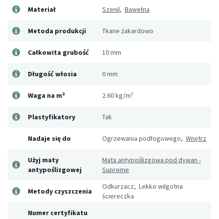
Materiał
Szenil
,
Bawełna
Metoda produkcji
Tkane żakardowo
Całkowita grubość
10 mm
Długość włosia
0 mm
Waga na m²
2.60 kg/m²
Plastyfikatory
Tak
Nadaje się do
Ogrzewania podłogowego,
Wnętrz
Użyj maty
Mata antypoślizgowa pod dywan -
antypoślizgowej
Supreme
Odkurzacz, Lekko wilgotna
Metody czyszczenia
ściereczka
Numer certyfikatu