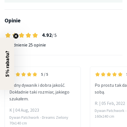
Opinie
4.92
/ 5
Uśrednienie
25 opinie
5% rabatu?
5
/ 5
Ładny dywanik i dobra jakość.
Po prostu tak da
Dokładnie taki rozmiar, jakiego
sobą.
szukałem.
R. | 05 Feb, 2022
K | 04 Aug, 2023
Dywan Patchwork -
160x240 cm
Dywan Patchwork - Dreams Zielony
70x140 cm