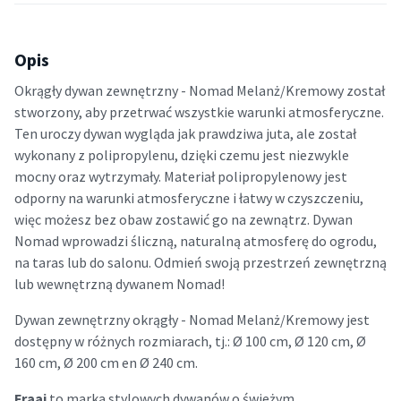
Opis
Okrągły dywan zewnętrzny - Nomad Melanż/Kremowy został
stworzony, aby przetrwać wszystkie warunki atmosferyczne.
Ten uroczy dywan wygląda jak prawdziwa juta, ale został
wykonany z polipropylenu, dzięki czemu jest niezwykle
mocny oraz wytrzymały. Materiał polipropylenowy jest
odporny na warunki atmosferyczne i łatwy w czyszczeniu,
więc możesz bez obaw zostawić go na zewnątrz. Dywan
Nomad wprowadzi śliczną, naturalną atmosferę do ogrodu,
na taras lub do salonu. Odmień swoją przestrzeń zewnętrzną
lub wewnętrzną dywanem Nomad!
Dywan zewnętrzny okrągły - Nomad Melanż/Kremowy jest
dostępny w różnych rozmiarach, tj.: Ø 100 cm, Ø 120 cm, Ø
160 cm, Ø 200 cm en Ø 240 cm.
Fraai
to marka stylowych dywanów o świeżym,