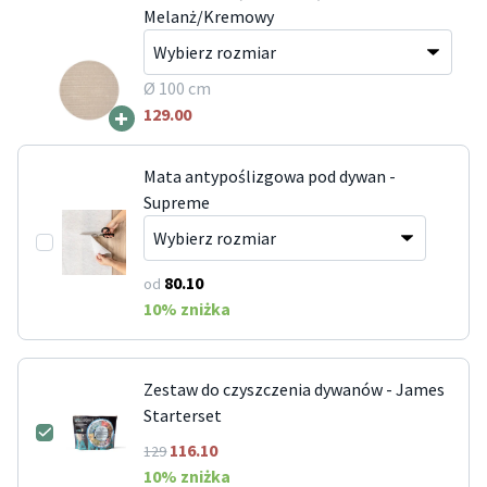
Melanż/Kremowy
Ø 100 cm
+
129.00
Mata antypoślizgowa pod dywan -
Supreme
80.10
od
10
% zniżka
Zestaw do czyszczenia dywanów - James
Starterset
116.10
129
10
% zniżka