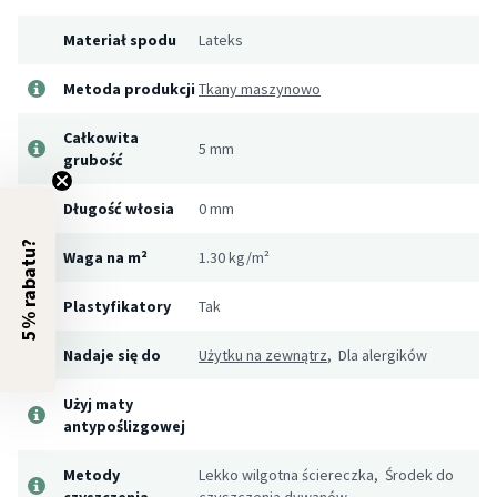
Materiał spodu
Lateks
Metoda produkcji
Tkany maszynowo
Całkowita
5 mm
grubość
Długość włosia
0 mm
5% rabatu?
Waga na m²
1.30 kg/m²
Plastyfikatory
Tak
Nadaje się do
Użytku na zewnątrz
, Dla alergików
Użyj maty
antypoślizgowej
Metody
Lekko wilgotna ściereczka, Środek do
czyszczenia
czyszczenia dywanów