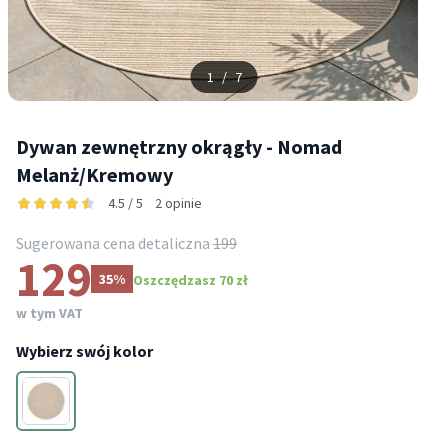
1
/
7
Dywan zewnętrzny okrągły - Nomad
Melanż/Kremowy
4.5 / 5
2 opinie
Sugerowana cena detaliczna
199
129
35%
Oszczędzasz 70 zł
w tym VAT
Wybierz swój kolor
Kremowy