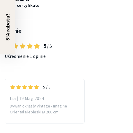
certyfikatu
5% rabatu?
Opinie
5
/ 5
Uśrednienie
1 opinie
5
/ 5
Lia | 19 May, 2024
Dywan okrągły vintage - Imagine
Oriental Niebieski Ø 200 cm