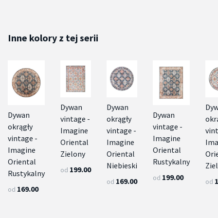
Inne kolory z tej serii
Dywan
Dywan
Dy
Dywan
Dywan
vintage -
okrągły
okr
okrągły
vintage -
Imagine
vintage -
vin
vintage -
Imagine
Oriental
Imagine
Ima
Imagine
Oriental
Zielony
Oriental
Ori
Oriental
Rustykalny
Niebieski
Zie
199.00
od
Rustykalny
199.00
od
169.00
od
od
169.00
od