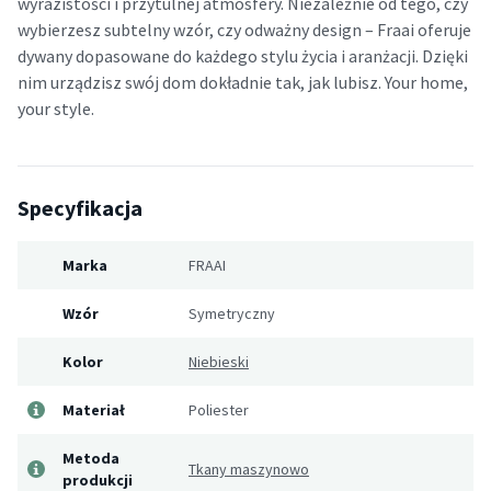
wyrazistości i przytulnej atmosfery. Niezależnie od tego, czy
wybierzesz subtelny wzór, czy odważny design – Fraai oferuje
dywany dopasowane do każdego stylu życia i aranżacji. Dzięki
nim urządzisz swój dom dokładnie tak, jak lubisz. Your home,
your style.
Specyfikacja
Marka
FRAAI
Wzór
Symetryczny
Kolor
Niebieski
Materiał
Poliester
Metoda
Tkany maszynowo
produkcji