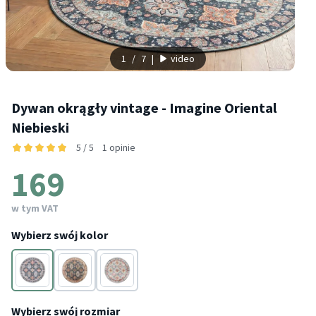
1
/
7
|
video
Dywan okrągły vintage - Imagine Oriental
Niebieski
5 / 5
1 opinie
169
w tym VAT
Wybierz swój kolor
Niebieski
Wielokolorowy
Zielony
Wybierz swój rozmiar