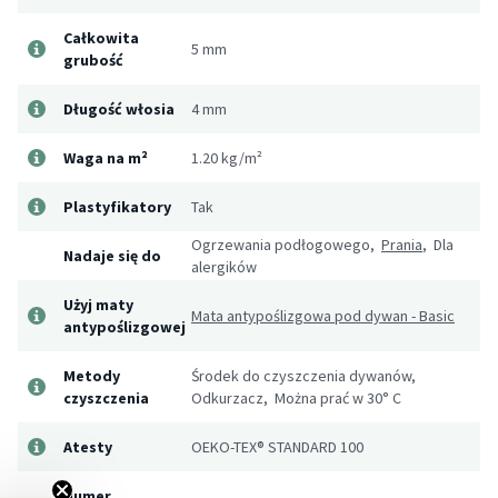
Całkowita
5 mm
grubość
Długość włosia
4 mm
Waga na m²
1.20 kg/m²
Plastyfikatory
Tak
Ogrzewania podłogowego,
Prania
, Dla
Nadaje się do
alergików
Użyj maty
Mata antypoślizgowa pod dywan - Basic
antypoślizgowej
Metody
Środek do czyszczenia dywanów,
czyszczenia
Odkurzacz, Można prać w 30° C
Atesty
OEKO-TEX® STANDARD 100
Numer