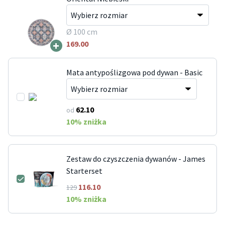
Ø 100 cm
+
169.00
Mata antypoślizgowa pod dywan - Basic
62.10
od
10
% zniżka
Zestaw do czyszczenia dywanów - James
Starterset
116.10
129
10
% zniżka