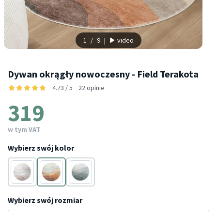
1
/
9
|
video
Dywan okrągły nowoczesny - Field Terakota
4.73 / 5
22 opinie
319
w tym VAT
Wybierz swój kolor
Taupe
Terakota
Zielony
Wybierz swój rozmiar