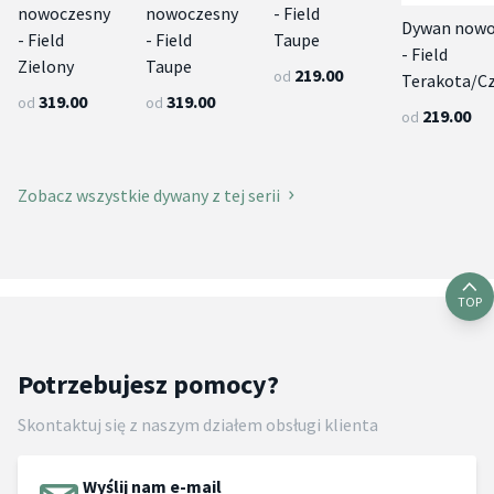
nowoczesny
nowoczesny
- Field
Dywan nowo
- Field
- Field
Taupe
- Field
Zielony
Taupe
219.00
od
Terakota/C
319.00
319.00
od
od
219.00
od
Zobacz wszystkie dywany z tej serii
TOP
Potrzebujesz pomocy?
Skontaktuj się z naszym działem obsługi klienta
Wyślij nam e-mail