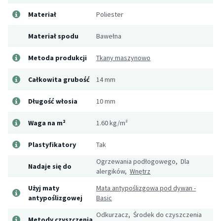
Materiał
Poliester
Materiał spodu
Bawełna
Metoda produkcji
Tkany maszynowo
Całkowita grubość
14 mm
Długość włosia
10 mm
Waga na m²
1.60 kg/m²
Plastyfikatory
Tak
Ogrzewania podłogowego, Dla
Nadaje się do
alergików,
Wnętrz
Użyj maty
Mata antypoślizgowa pod dywan -
antypoślizgowej
Basic
Odkurzacz, Środek do czyszczenia
Metody czyszczenia