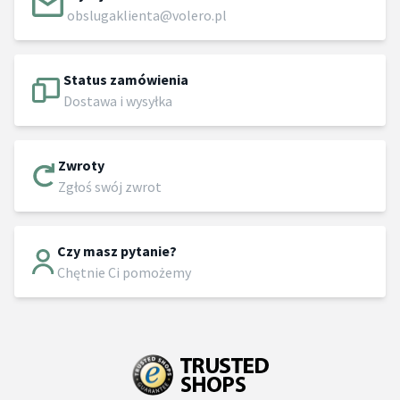
obslugaklienta@volero.pl
Status zamówienia
Dostawa i wysyłka
Zwroty
Zgłoś swój zwrot
Czy masz pytanie?
Chętnie Ci pomożemy