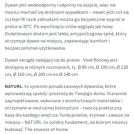
Dywan jest wodoodporny i odporny na zużycie, więc nie
musisz martwić się drobnymi wypadkami – nawet jeśli coś się
rozleje! W razie zabrudzeń można go bezpiecznie wyprać w
pralce w 30°C. Po wyschnięciu znów wygląda jak nowy.
Dodatkowym atutem jest lekki, antypoślizgowy spód, który
utrzymuje dywan na miejscu, zapewniając komfort i
bezpieczeństwo użytkowania.
Dywan okrągły nadający się do prania - Vivid Różowy jest
dostępny w różnych rozmiarach, tj.: Ø 80 cm, Ø 100 cm, Ø 120
cm, Ø 160 cm, Ø 200 cm en Ø 240 cm.
NATURL.
to synonim ponadczasowych dywanów, które
wprowadzają spokój i prostotę do Twojego domu. Starannie
zaprojektowane, wykonane z komfortowych materiałów i
utrzymane w neutralnej kolorystyce – tworzą praktyczną
bazę dla każdego wnętrza. Funkcjonalne, stylowe i zawsze na
miejscu – NATURL. to solidny fundament, na którym możesz
budować. The essence of home.