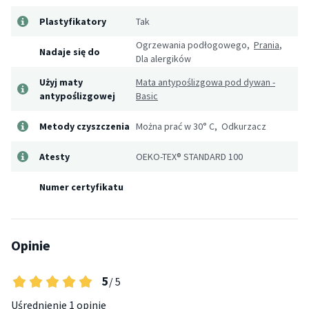
Plastyfikatory
Tak
Ogrzewania podłogowego,
Prania
,
Nadaje się do
Dla alergików
Użyj maty
Mata antypoślizgowa pod dywan -
antypoślizgowej
Basic
Metody czyszczenia
Można prać w 30° C, Odkurzacz
Atesty
OEKO-TEX® STANDARD 100
Numer certyfikatu
Opinie
5
/ 5
Uśrednienie
1 opinie