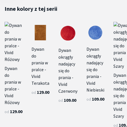
Inne kolory z tej serii
Dywan
Dywan
Dywan
do
okrągły
okrągły
prania w
nadający
nadający
Dywan
pralce -
się do
się do
do
Dywan
Vivid
prania -
prania -
prania w
okrągł
Terakota
Vivid
Vivid
pralce -
nadają
Niebieski
Czerwony
129.00
od
Vivid
się do
109.00
od
109.00
od
Różowy
prania 
Vivid
129.00
od
Szary
109
od