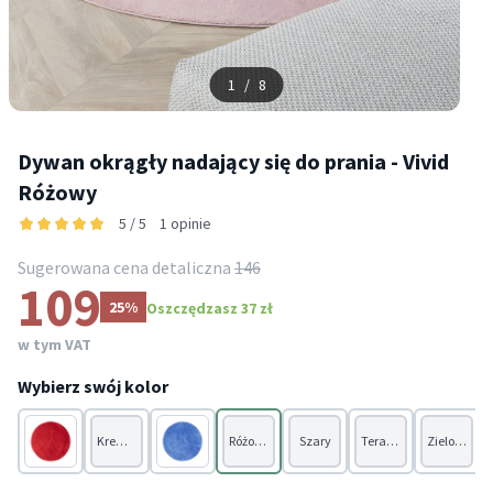
1
/
8
Dywan okrągły nadający się do prania - Vivid
Różowy
5 / 5
1 opinie
Sugerowana cena detaliczna
146
109
25%
Oszczędzasz 37 zł
w tym VAT
Wybierz swój kolor
Kremowy
Różowy
Szary
Terakota
Zielony
Czerwony
Niebieski