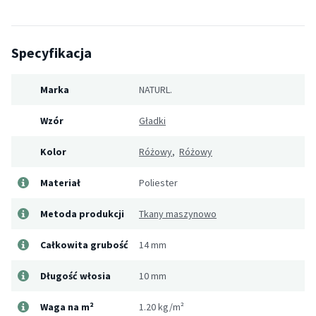
Specyfikacja
Marka
NATURL.
Wzór
Gładki
Kolor
Różowy
,
Różowy
Materiał
Poliester
Metoda produkcji
Tkany maszynowo
Całkowita grubość
14 mm
Długość włosia
10 mm
Waga na m²
1.20 kg/m²