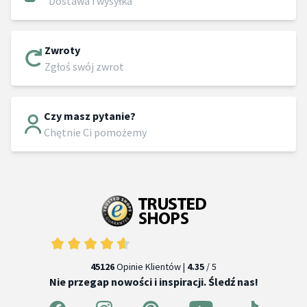
Dostawa i wysyłka
Zwroty
Zgłoś swój zwrot
Czy masz pytanie?
Chętnie Ci pomożemy
45126
Opinie Klientów |
4.35
/ 5
Nie przegap nowości i inspiracji. Śledź nas!