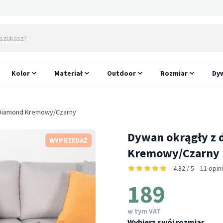
Kolor
Materiał
Outdoor
Rozmiar
Dyw
d Diamond Kremowy/Czarny
Dywan okrągły z 
WYPRZEDAŻ
Kremowy/Czarny
4.82 / 5
11 opin
189
w tym VAT
Wybierz swój rozmiar