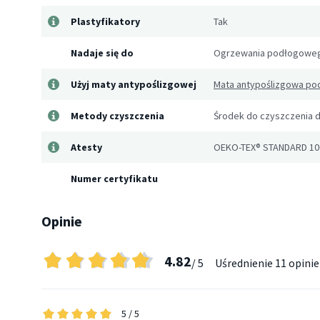
Plastyfikatory
Tak
Nadaje się do
Ogrzewania podłogoweg
Użyj maty antypoślizgowej
Mata antypoślizgowa pod
Metody czyszczenia
Środek do czyszczenia
Atesty
OEKO-TEX® STANDARD 10
Numer certyfikatu
Opinie
4.82
/ 5
Uśrednienie
11 opinie
5
/ 5