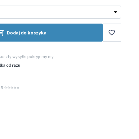
Dodaj do koszyka
 koszty wysyłki pokryjemy my!
łka od razu
5 ⭐️⭐️⭐️⭐️⭐️