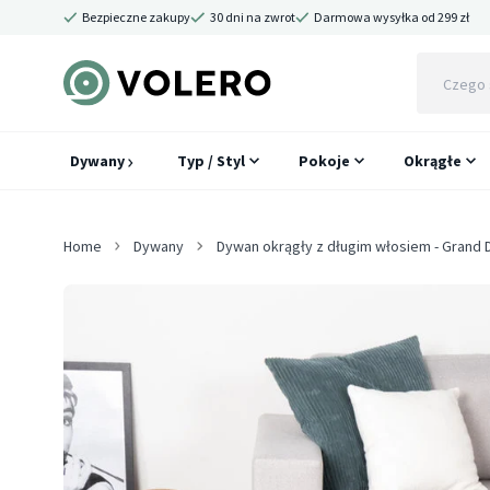
Bezpieczne zakupy
30 dni na zwrot
Darmowa wysyłka od 299 zł
Dywany
Typ / Styl
Pokoje
Okrągłe
Home
Dywany
Dywan okrągły z długim włosiem - Gran