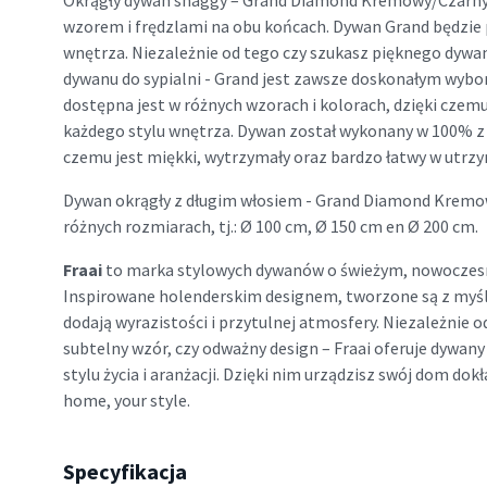
Okrągły dywan shaggy – Grand Diamond Kremowy/Czarny
wzorem i frędzlami na obu końcach. Dywan Grand będzi
wnętrza. Niezależnie od tego czy szukasz pięknego dywa
dywanu do sypialni - Grand jest zawsze doskonałym wybo
dostępna jest w różnych wzorach i kolorach, dzięki czem
każdego stylu wnętrza. Dywan został wykonany w 100% z 
czemu jest miękki, wytrzymały oraz bardzo łatwy w utrzy
Dywan okrągły z długim włosiem - Grand Diamond Kremo
różnych rozmiarach, tj.: Ø 100 cm, Ø 150 cm en Ø 200 cm.
Fraai
to marka stylowych dywanów o świeżym, nowoczes
Inspirowane holenderskim designem, tworzone są z myś
dodają wyrazistości i przytulnej atmosfery. Niezależnie o
subtelny wzór, czy odważny design – Fraai oferuje dywa
stylu życia i aranżacji. Dzięki nim urządzisz swój dom dokła
home, your style.
Specyfikacja