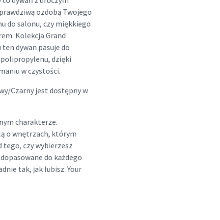
 to dywan z uroczym
e prawdziwą ozdobą Twojego
nu do salonu, czy miękkiego
rem. Kolekcja Grand
u ten dywan pasuje do
polipropylenu, dzięki
maniu w czystości.
wy/Czarny jest dostępny w
nym charakterze.
lą o wnętrzach, którym
d tego, czy wybierzesz
ny dopasowane do każdego
dnie tak, jak lubisz. Your