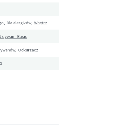
o, Dla alergików,
Wnętrz
 dywan - Basic
 dywanów, Odkurzacz
0