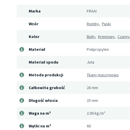
Marka
FRAAI
Wzór
Romby
,
Paski
Kolor
Biały
,
Kremowy
,
Czarny
Materiał
Polipropylen
Materiał spodu
Juta
Metoda produkcji
Tkany maszynowo
Całkowita grubość
28 mm
Długość włosia
25 mm
Waga na m²
2.00 kg/m²
Wątki na m²
60