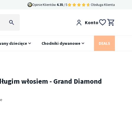
Opinie Klientów
4.35
/ 5
Obsługa Klienta
Konto
any dziecięce
Chodniki dywanowe
DEALS
długim włosiem - Grand Diamond
ie