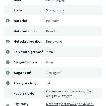
Kolor
Szary
,
Żółty
Materiał
Poliester
Materiał spodu
Bawełna
Metoda produkcji
Drukowane
Całkowita grubość
7 mm
Długość włosia
0 mm
Waga na m²
1.60 kg/m²
Plastyfikatory
Tak
Ogrzewania podłogowego, Dla
Nadaje się do
alergików,
Wnętrz
Użyj maty
Mata antypoślizgowa pod dywan -