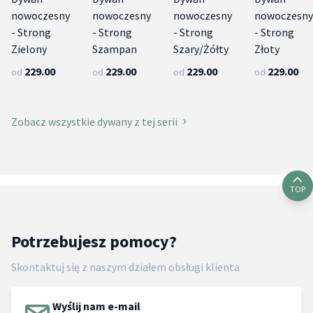
nowoczesny
nowoczesny
nowoczesny
nowoczesny
- Strong
- Strong
- Strong
- Strong
Zielony
Szampan
Szary/Żółty
Złoty
229.00
229.00
229.00
229.00
od
od
od
od
Zobacz wszystkie dywany z tej serii
TOP
Potrzebujesz pomocy?
Skontaktuj się z naszym działem obsługi klienta
Wyślij nam e-mail