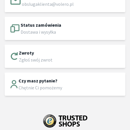
obslugaklienta@volero.pl
Status zamówienia
Dostawa i wysyłka
Zwroty
Zgłoś swój zwrot
Czy masz pytanie?
Chętnie Ci pomożemy