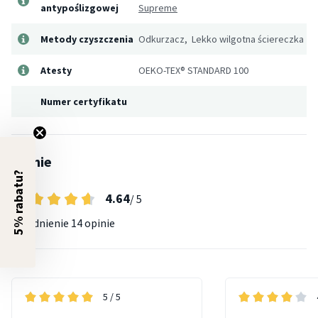
antypoślizgowej
Supreme
Metody czyszczenia
Odkurzacz, Lekko wilgotna ściereczka
Atesty
OEKO-TEX® STANDARD 100
Numer certyfikatu
Opinie
5% rabatu?
4.64
/ 5
Uśrednienie
14 opinie
5
/ 5