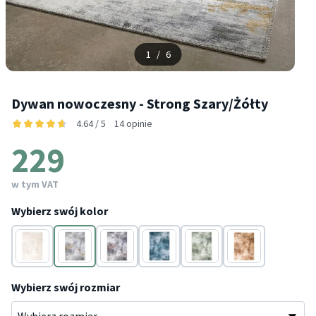
1
/
6
Dywan nowoczesny - Strong Szary/Żółty
4.64 / 5
14 opinie
229
w tym VAT
Wybierz swój kolor
Kremowy
Szary
Szary
Turkusowy
Zielony
Złoty
Wybierz swój rozmiar