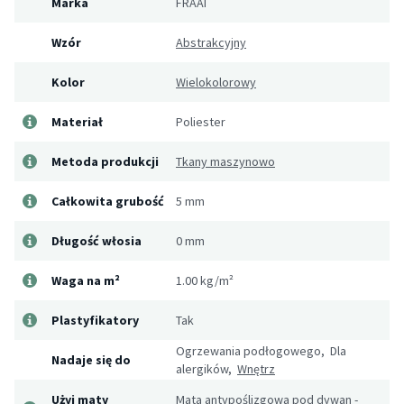
Marka
FRAAI
Wzór
Abstrakcyjny
Kolor
Wielokolorowy
Materiał
Poliester
Metoda produkcji
Tkany maszynowo
Całkowita grubość
5 mm
Długość włosia
0 mm
Waga na m²
1.00 kg/m²
Plastyfikatory
Tak
Ogrzewania podłogowego, Dla
Nadaje się do
alergików,
Wnętrz
Użyj maty
Mata antypoślizgowa pod dywan -