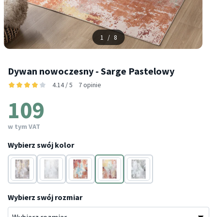
1
/
8
Dywan nowoczesny - Sarge Pastelowy
4.14 / 5
7 opinie
109
w tym VAT
Wybierz swój kolor
Taupe
Taupe
Wielokolorowy
Wielokolorowy
Zielony
Wybierz swój rozmiar