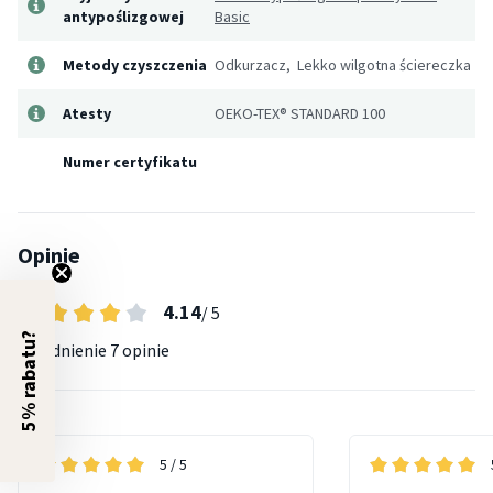
antypoślizgowej
Basic
Metody czyszczenia
Odkurzacz, Lekko wilgotna ściereczka
Atesty
OEKO-TEX® STANDARD 100
Numer certyfikatu
Opinie
4.14
/ 5
5% rabatu?
Uśrednienie
7 opinie
5
/ 5