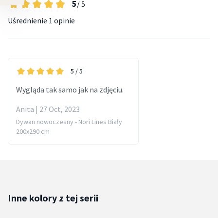
5
/ 5
Uśrednienie
1 opinie
5
/ 5
Wygląda tak samo jak na zdjęciu.
Anita | 27 Oct, 2023
Dywan nowoczesny - Nori Lines Biały
200x290 cm
Inne kolory z tej serii