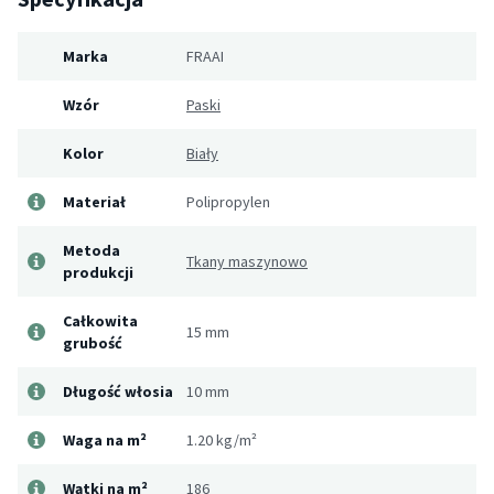
Marka
FRAAI
Wzór
Paski
Kolor
Biały
Materiał
Polipropylen
Metoda
Tkany maszynowo
produkcji
Całkowita
15 mm
grubość
Długość włosia
10 mm
Waga na m²
1.20 kg/m²
Wątki na m²
186