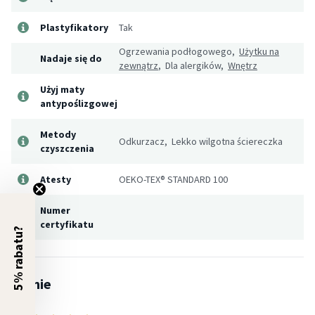
Plastyfikatory
Tak
Ogrzewania podłogowego,
Użytku na
Nadaje się do
zewnątrz
, Dla alergików,
Wnętrz
Użyj maty
antypoślizgowej
Metody
Odkurzacz, Lekko wilgotna ściereczka
czyszczenia
Atesty
OEKO-TEX® STANDARD 100
Numer
certyfikatu
5% rabatu?
Opinie