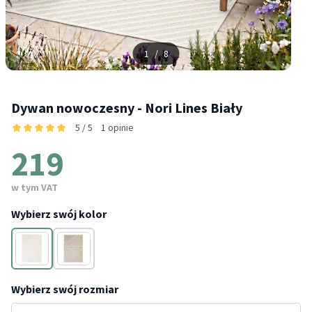
1
/
8
Dywan nowoczesny - Nori Lines Biały
5 / 5
1 opinie
219
w tym VAT
Wybierz swój kolor
Biały
Taupe
Wybierz swój rozmiar