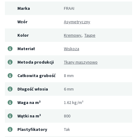
Marka
FRAAI
Wzór
Asymetryczny
Kolor
Kremowy
,
Taupe
Materiał
Wiskoza
Metoda produkcji
Tkany maszynowo
Całkowita grubość
8 mm
Długość włosia
6 mm
Waga na m²
1.62 kg/m²
Wątki na m²
800
Plastyfikatory
Tak