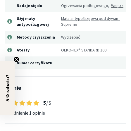
Nadaje się do
Ogrzewania podłogowego,
Wnętrz
Użyj maty
Mata antypoślizgowa pod dywan -
antypoślizgowej
Supreme
Metody czyszczenia
Wytrzepać
Atesty
OEKO-TEX® STANDARD 100
Numer certyfikatu
5% rabatu?
Opinie
5
/ 5
Uśrednienie
1 opinie