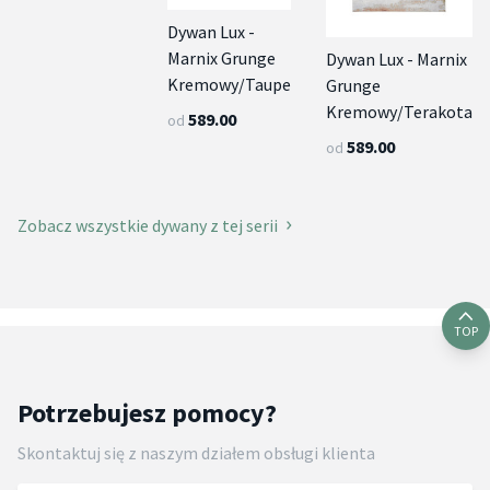
Dywan Lux -
Marnix Grunge
Dywan Lux - Marnix
Kremowy/Taupe
Grunge
Kremowy/Terakota
589.00
od
589.00
od
Zobacz wszystkie dywany z tej serii
TOP
Potrzebujesz pomocy?
Skontaktuj się z naszym działem obsługi klienta