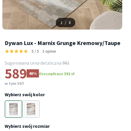
1
/
8
Dywan Lux - Marnix Grunge Kremowy/Taupe
5 / 5
1 opinie
Sugerowana cena detaliczna
981
589
40%
Oszczędzasz 392 zł
w tym VAT
Wybierz swój kolor
Kremowy
Kremowy
Wybierz swój rozmiar