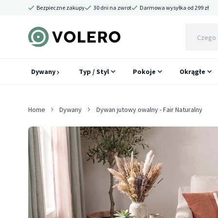
Bezpieczne zakupy
30 dni na zwrot
Darmowa wysyłka od 299 zł
Dywany
Typ / Styl
Pokoje
Okrągłe
Home
Dywany
Dywan jutowy owalny - Fair Naturalny