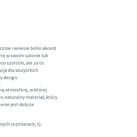
cznie i wniesie boho akcent
rę w swoim salonie lub
co szorstki, ale za to
cja dla wszystkich
y design.
ną atmosferę, w której
to naturalny materiał, który
zenie jest dobrze
nych rozmiarach, tj.: