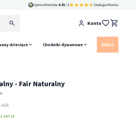
Opinie Klientów
4.35
/ 5
Obsługa Klienta
Konto
any dziecięce
Chodniki dywanowe
DEALS
ny - Fair Naturalny
ie
a
426
 107 zł