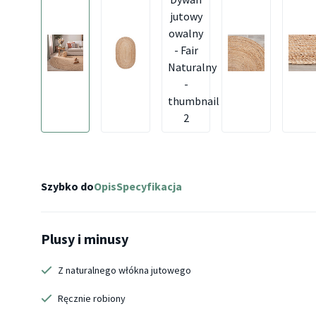
Szybko do
Opis
Specyfikacja
Plusy i minusy
Z naturalnego włókna jutowego
Ręcznie robiony