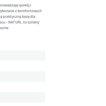
rowadzają spokój i
 wykonane z komfortowych
zą praktyczną bazę dla
scu – NATURL. to solidny
 home.