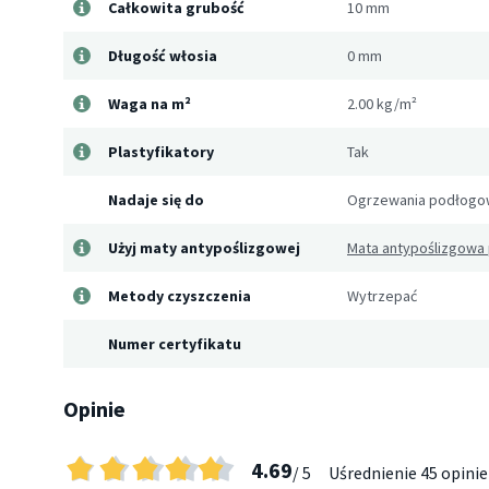
Całkowita grubość
10 mm
Długość włosia
0 mm
Waga na m²
2.00 kg/m²
Plastyfikatory
Tak
Nadaje się do
Ogrzewania podłog
Użyj maty antypoślizgowej
Mata antypoślizgowa
Metody czyszczenia
Wytrzepać
Numer certyfikatu
Opinie
4.69
/ 5
Uśrednienie
45 opinie