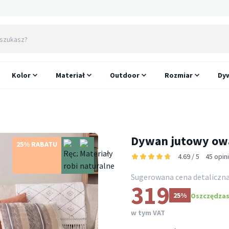
Kolor
Materiał
Outdoor
Rozmiar
Dyw
Dywan jutowy owal
25% RABATU
4.69 / 5
45 opin
Sugerowana cena detaliczn
319
25%
Oszczędzasz
w tym VAT