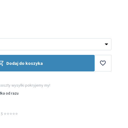
Dodaj do koszyka
 koszty wysyłki pokryjemy my!
łka od razu
5 ⭐️⭐️⭐️⭐️⭐️