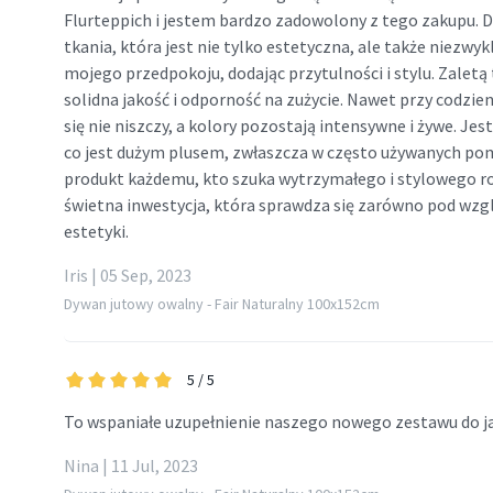
Flurteppich i jestem bardzo zadowolony z tego zakupu. 
tkania, która jest nie tylko estetyczna, ale także niezwykl
mojego przedpokoju, dodając przytulności i stylu. Zaletą
solidna jakość i odporność na zużycie. Nawet przy codzi
się nie niszczy, a kolory pozostają intensywne i żywe. Jes
co jest dużym plusem, zwłaszcza w często używanych po
produkt każdemu, kto szuka wytrzymałego i stylowego r
świetna inwestycja, która sprawdza się zarówno pod wzgl
estetyki.
Iris | 05 Sep, 2023
Dywan jutowy owalny - Fair Naturalny 100x152cm
5
/ 5
To wspaniałe uzupełnienie naszego nowego zestawu do ja
Nina | 11 Jul, 2023