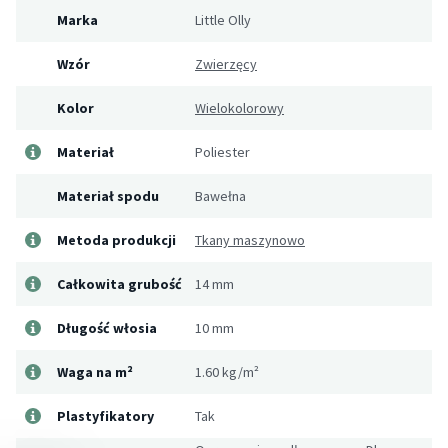
Marka
Little Olly
Wzór
Zwierzęcy
Kolor
Wielokolorowy
Materiał
Poliester
Materiał spodu
Bawełna
Metoda produkcji
Tkany maszynowo
Całkowita grubość
14 mm
Długość włosia
10 mm
Waga na m²
1.60 kg/m²
Plastyfikatory
Tak