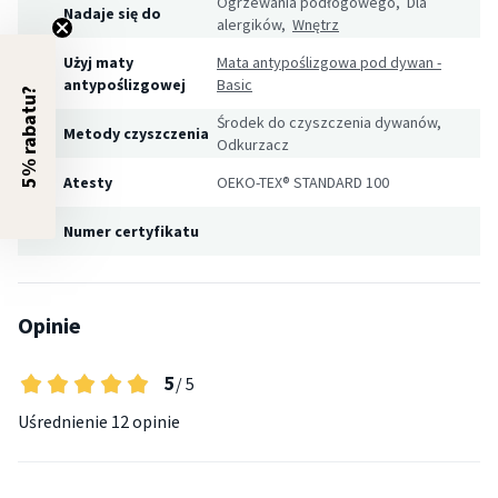
Ogrzewania podłogowego, Dla
Nadaje się do
alergików,
Wnętrz
Użyj maty
Mata antypoślizgowa pod dywan -
antypoślizgowej
Basic
5% rabatu?
Środek do czyszczenia dywanów,
Metody czyszczenia
Odkurzacz
Atesty
OEKO-TEX® STANDARD 100
Numer certyfikatu
Opinie
5
/ 5
Uśrednienie
12 opinie