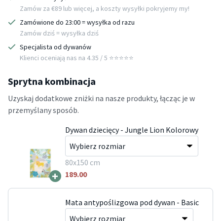
Zamów za €89 lub więcej, a koszty wysyłki pokryjemy my!
Zamówione do 23:00 = wysyłka od razu
Zamów dziś = wysyłka dziś
Specjalista od dywanów
Klienci oceniają nas na 4.35 / 5 ⭐️⭐️⭐️⭐️⭐️
Sprytna kombinacja
Uzyskaj dodatkowe zniżki na nasze produkty, łącząc je w
przemyślany sposób.
Dywan dziecięcy - Jungle Lion Kolorowy
80x150 cm
+
189.00
Mata antypoślizgowa pod dywan - Basic