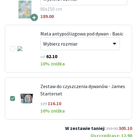
80x150 cm
+
189.00
Mata antypoślizgowa pod dywan - Basic
62.10
od
10
% zniżka
Zestaw do czyszczenia dywanów - James
Starterset
116.10
129
10
% zniżka
W zestawie taniej:
305.10
318.00
Oszczędzasz:
12.90