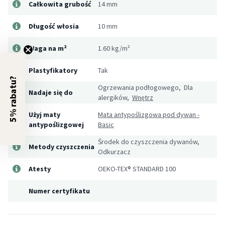
Całkowita grubość
14 mm
Długość włosia
10 mm
Waga na m²
1.60 kg/m²
Plastyfikatory
Tak
5% rabatu?
Ogrzewania podłogowego, Dla
Nadaje się do
alergików,
Wnętrz
Użyj maty
Mata antypoślizgowa pod dywan -
antypoślizgowej
Basic
Środek do czyszczenia dywanów,
Metody czyszczenia
Odkurzacz
Atesty
OEKO-TEX® STANDARD 100
Numer certyfikatu