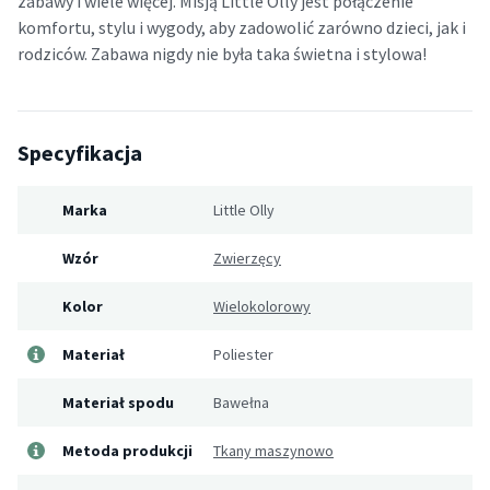
zabawy i wiele więcej. Misją Little Olly jest połączenie
komfortu, stylu i wygody, aby zadowolić zarówno dzieci, jak i
rodziców.
Zabawa nigdy nie była taka świetna i stylowa!
Specyfikacja
Marka
Little Olly
Wzór
Zwierzęcy
Kolor
Wielokolorowy
Materiał
Poliester
Materiał spodu
Bawełna
Metoda produkcji
Tkany maszynowo