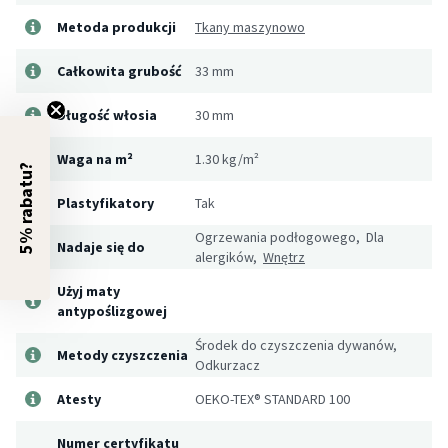
Metoda produkcji
Tkany maszynowo
Całkowita grubość
33 mm
Długość włosia
30 mm
Waga na m²
1.30 kg/m²
5% rabatu?
Plastyfikatory
Tak
Ogrzewania podłogowego, Dla
Nadaje się do
alergików,
Wnętrz
Użyj maty
antypoślizgowej
Środek do czyszczenia dywanów,
Metody czyszczenia
Odkurzacz
Atesty
OEKO-TEX® STANDARD 100
Numer certyfikatu