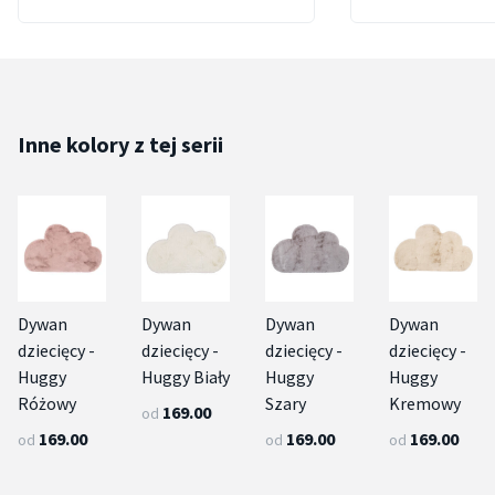
Inne kolory z tej serii
Dywan
Dywan
Dywan
Dywan
dziecięcy -
dziecięcy -
dziecięcy -
dziecięcy -
Huggy
Huggy Biały
Huggy
Huggy
Różowy
Szary
Kremowy
169.00
od
169.00
169.00
169.00
od
od
od