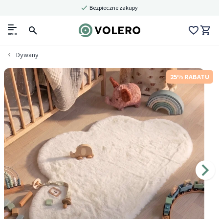
Bezpieczne zakupy
menu
Dywany
25% RABATU