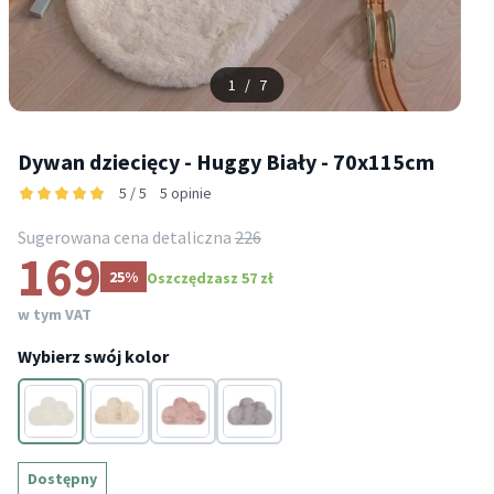
1
/
7
Dywan dziecięcy - Huggy Biały - 70x115cm
5 / 5
5 opinie
Sugerowana cena detaliczna
226
169
25%
Oszczędzasz 57 zł
w tym VAT
Wybierz swój kolor
Biały
Kremowy
Różowy
Szary
Dostępny