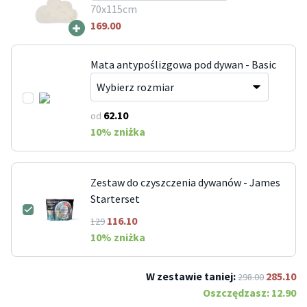
70x115cm
+
169.00
Mata antypoślizgowa pod dywan - Basic
62.10
od
10
% zniżka
Zestaw do czyszczenia dywanów - James
Starterset
116.10
129
10
% zniżka
W zestawie taniej:
285.10
298.00
Oszczędzasz:
12.90